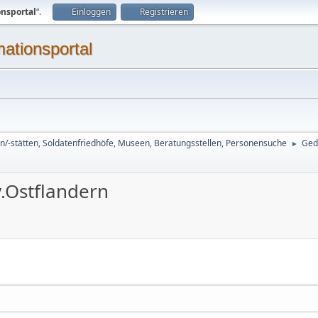
onsportal
“.
Einloggen
Registrieren
mationsportal
n/-stätten, Soldatenfriedhöfe, Museen, Beratungsstellen, Personensuche
Ged
►
.Ostflandern