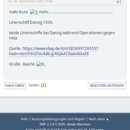
Sa, 09. September 2023, 17:06
#1
Hallo leute
; mehr........................................................
Linienschiff Danzig 1939.
beide Linienschiffe bei Danzig während Operationen gegen
Hela.
Quelle:
https://www.ebay.de/itm/385699726555?
hash=item59cd7ec4db:g:RiQAAOSwiotkkxE8
Grüße. Raúl M
.
Seiten
1
NACH OBEN
BENUTZER-AKTIONEN
|
|
Hilfe
Nutzungsbedingungen und Regeln
Nach oben ▲
,
SMF 2.1.6 © 2025
Simple Machines
Seite erstellt in 0.018 Sekunden mit 25 Abfragen.