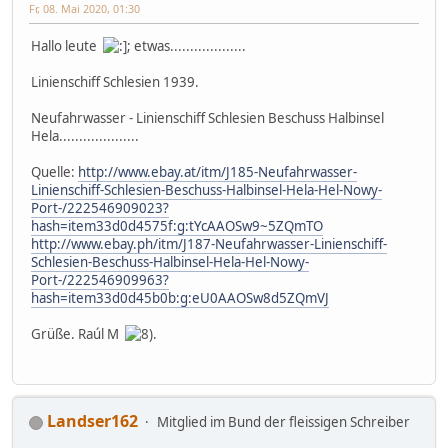
Fr, 08. Mai 2020, 01:30
Hallo leute
; etwas...................
Linienschiff Schlesien 1939.
Neufahrwasser - Linienschiff Schlesien Beschuss Halbinsel
Hela....................
Quelle:
http://www.ebay.at/itm/J185-Neufahrwasser-
Linienschiff-Schlesien-Beschuss-Halbinsel-Hela-Hel-Nowy-
Port-/222546909023?
hash=item33d0d4575f:g:tYcAAOSw9~5ZQmTO
http://www.ebay.ph/itm/J187-Neufahrwasser-Linienschiff-
Schlesien-Beschuss-Halbinsel-Hela-Hel-Nowy-
Port-/222546909963?
hash=item33d0d45b0b:g:eU0AAOSw8d5ZQmVJ
Grüße. Raúl M
.
Landser162
Mitglied im Bund der fleissigen Schreiber