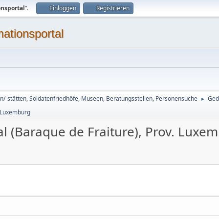
onsportal
“.
Einloggen
Registrieren
mationsportal
n/-stätten, Soldatenfriedhöfe, Museen, Beratungsstellen, Personensuche
Ged
►
. Luxemburg
l (Baraque de Fraiture), Prov. Luxe