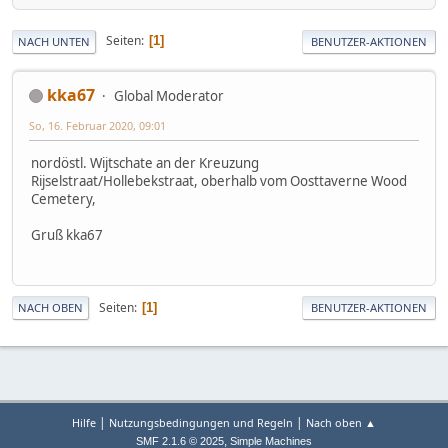
Seiten
1
NACH UNTEN
BENUTZER-AKTIONEN
kka67
Global Moderator
So, 16. Februar 2020, 09:01
nordöstl. Wijtschate an der Kreuzung
Rijselstraat/Hollebekstraat, oberhalb vom Oosttaverne Wood
Cemetery,
Gruß kka67
Seiten
1
NACH OBEN
BENUTZER-AKTIONEN
|
|
Hilfe
Nutzungsbedingungen und Regeln
Nach oben ▲
,
SMF 2.1.6 © 2025
Simple Machines