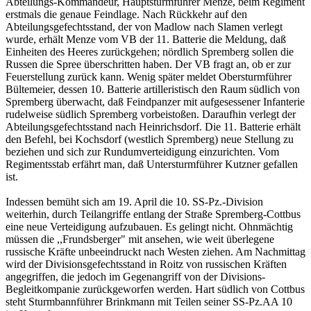
Abteilungs-Kommandeur, Hauptsturmführer Menze, beim Regiment
erstmals die genaue Feindlage. Nach Rückkehr auf den
Abteilungsgefechtsstand, der von Madlow nach Slamen verlegt
wurde, erhält Menze vom VB der 11. Batterie die Meldung, daß
Einheiten des Heeres zurückgehen; nördlich Spremberg sollen die
Russen die Spree überschritten haben. Der VB fragt an, ob er zur
Feuerstellung zurück kann. Wenig später meldet Obersturmführer
Bültemeier, dessen 10. Batterie artilleristisch den Raum südlich von
Spremberg überwacht, daß Feindpanzer mit aufgesessener Infanterie
rudelweise südlich Spremberg vorbeistoßen. Daraufhin verlegt der
Abteilungsgefechtsstand nach Heinrichsdorf. Die 11. Batterie erhält
den Befehl, bei Kochsdorf (westlich Spremberg) neue Stellung zu
beziehen und sich zur Rundumverteidigung einzurichten. Vom
Regimentsstab erfährt man, daß Untersturmführer Kutzner gefallen
ist.
Indessen bemüht sich am 19. April die 10. SS-Pz.-Division
weiterhin, durch Teilangriffe entlang der Straße Spremberg-Cottbus
eine neue Verteidigung aufzubauen. Es gelingt nicht. Ohnmächtig
müssen die ,,Frundsberger" mit ansehen, wie weit überlegene
russische Kräfte unbeeindruckt nach Westen ziehen. Am Nachmittag
wird der Divisionsgefechtsstand in Roitz von russischen Kräften
angegriffen, die jedoch im Gegenangriff von der Divisions-
Begleitkompanie zurückgeworfen werden. Hart südlich von Cottbus
steht Sturmbannführer Brinkmann mit Teilen seiner SS-Pz.AA 10