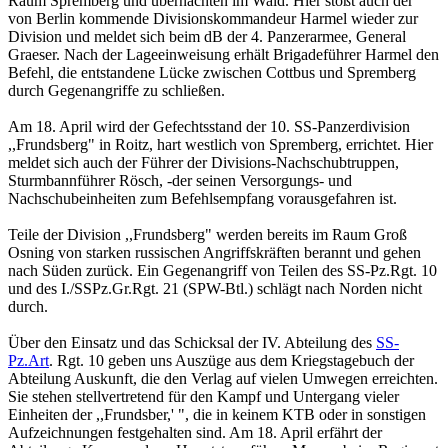
Raum Spremberg und übernachten im Wald. Hier stößt auch der
von Berlin kommende Divisionskommandeur Harmel wieder zur
Division und meldet sich beim dB der 4. Panzerarmee, General
Graeser. Nach der Lageeinweisung erhält Brigadeführer Harmel den
Befehl, die entstandene Lücke zwischen Cottbus und Spremberg
durch Gegenangriffe zu schließen.
Am 18. April wird der Gefechtsstand der 10. SS-Panzerdivision
,,Frundsberg" in Roitz, hart westlich von Spremberg, errichtet. Hier
meldet sich auch der Führer der Divisions-Nachschubtruppen,
Sturmbannführer Rösch, -der seinen Versorgungs- und
Nachschubeinheiten zum Befehlsempfang vorausgefahren ist.
Teile der Division ,,Frundsberg" werden bereits im Raum Groß
Osning von starken russischen Angriffskräften berannt und gehen
nach Süden zurück. Ein Gegenangriff von Teilen des SS-Pz.Rgt. 10
und des I./SSPz.Gr.Rgt. 21 (SPW-Btl.) schlägt nach Norden nicht
durch.
Über den Einsatz und das Schicksal der IV. Abteilung des
SS-
Pz.Art
. Rgt. 10 geben uns Auszüge aus dem Kriegstagebuch der
Abteilung Auskunft, die den Verlag auf vielen Umwegen erreichten.
Sie stehen stellvertretend für den Kampf und Untergang vieler
Einheiten der ,,Frundsber,' ", die in keinem KTB oder in sonstigen
Aufzeichnungen festgehalten sind. Am 18. April erfährt der