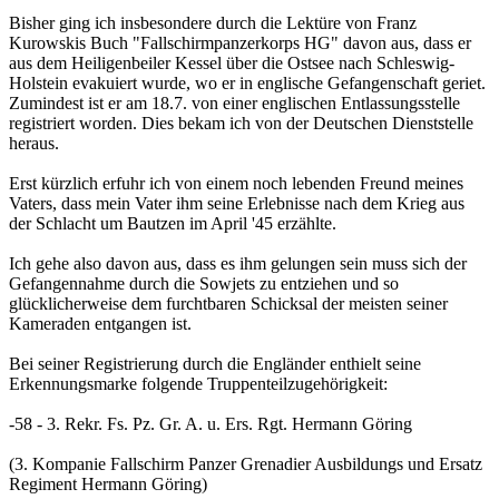
Bisher ging ich insbesondere durch die Lektüre von Franz
Kurowskis Buch "Fallschirmpanzerkorps HG" davon aus, dass er
aus dem Heiligenbeiler Kessel über die Ostsee nach Schleswig-
Holstein evakuiert wurde, wo er in englische Gefangenschaft geriet.
Zumindest ist er am 18.7. von einer englischen Entlassungsstelle
registriert worden. Dies bekam ich von der Deutschen Dienststelle
heraus.
Erst kürzlich erfuhr ich von einem noch lebenden Freund meines
Vaters, dass mein Vater ihm seine Erlebnisse nach dem Krieg aus
der Schlacht um Bautzen im April '45 erzählte.
Ich gehe also davon aus, dass es ihm gelungen sein muss sich der
Gefangennahme durch die Sowjets zu entziehen und so
glücklicherweise dem furchtbaren Schicksal der meisten seiner
Kameraden entgangen ist.
Bei seiner Registrierung durch die Engländer enthielt seine
Erkennungsmarke folgende Truppenteilzugehörigkeit:
-58 - 3. Rekr. Fs. Pz. Gr. A. u. Ers. Rgt. Hermann Göring
(3. Kompanie Fallschirm Panzer Grenadier Ausbildungs und Ersatz
Regiment Hermann Göring)