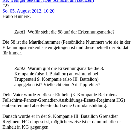
Re: weniger bekannt (Die Schlacht um Bautzen)
#27
So, 05. August 2012, 10:20
Hallo Hinnerk,
Zitat
1. Wofür steht die 58 auf der Erkennungsmarke?
Die 58 ist die Matrikelnummer (Persönliche Nummer) wie sie in der
Erkennungsmarkenliste eingetragen ist und diese behielt der Soldat
für immer.
Zitat
2. Warum gibt die Erkennungsmarke die 3.
Kompanie (also I. Batallion) an während bei
Truppenteil 9. Kompanie (also III. Battalion)
angegeben ist? Vielleicht eine Art Tippfehler?
Dein Vater wurde zu dieser Einheit (3. Kompanie Rekruten-
Fallschirm-Panzer-Grenadier-Ausbildungs-Ersatz-Regiment HG)
einberufen und absolvierte dort seine Grundausbildung.
Danach wurde er in der 9. Kompanie III. Bataillon Grenadier-
Regiment HG eingesetzt, möglicherweise ist er dann mit dieser
Einheit in KG gegangen.