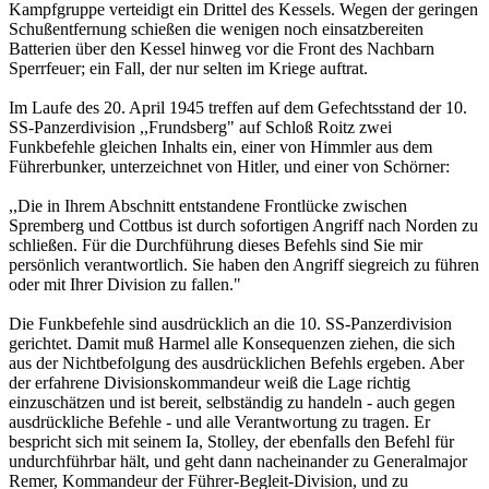
Kampfgruppe verteidigt ein Drittel des Kessels. Wegen der geringen
Schußentfernung schießen die wenigen noch einsatzbereiten
Batterien über den Kessel hinweg vor die Front des Nachbarn
Sperrfeuer; ein Fall, der nur selten im Kriege auftrat.
Im Laufe des 20. April 1945 treffen auf dem Gefechtsstand der 10.
SS-Panzerdivision ,,Frundsberg" auf Schloß Roitz zwei
Funkbefehle gleichen Inhalts ein, einer von Himmler aus dem
Führerbunker, unterzeichnet von Hitler, und einer von Schörner:
,,Die in Ihrem Abschnitt entstandene Frontlücke zwischen
Spremberg und Cottbus ist durch sofortigen Angriff nach Norden zu
schließen. Für die Durchführung dieses Befehls sind Sie mir
persönlich verantwortlich. Sie haben den Angriff siegreich zu führen
oder mit Ihrer Division zu fallen."
Die Funkbefehle sind ausdrücklich an die 10. SS-Panzerdivision
gerichtet. Damit muß Harmel alle Konsequenzen ziehen, die sich
aus der Nichtbefolgung des ausdrücklichen Befehls ergeben. Aber
der erfahrene Divisionskommandeur weiß die Lage richtig
einzuschätzen und ist bereit, selbständig zu handeln - auch gegen
ausdrückliche Befehle - und alle Verantwortung zu tragen. Er
bespricht sich mit seinem Ia, Stolley, der ebenfalls den Befehl für
undurchführbar hält, und geht dann nacheinander zu Generalmajor
Remer, Kommandeur der Führer-Begleit-Division, und zu