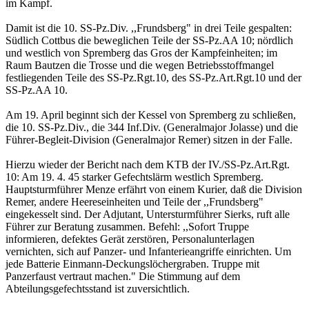
im Kampf.
Damit ist die 10. SS-Pz.Div. ,,Frundsberg" in drei Teile gespalten:
Südlich Cottbus die beweglichen Teile der SS-Pz.AA 10; nördlich
und westlich von Spremberg das Gros der Kampfeinheiten; im
Raum Bautzen die Trosse und die wegen Betriebsstoffmangel
festliegenden Teile des SS-Pz.Rgt.10, des SS-Pz.Art.Rgt.10 und der
SS-Pz.AA 10.
Am 19. April beginnt sich der Kessel von Spremberg zu schließen,
die 10. SS-Pz.Div., die 344 Inf.Div. (Generalmajor Jolasse) und die
Führer-Begleit-Division (Generalmajor Remer) sitzen in der Falle.
Hierzu wieder der Bericht nach dem KTB der IV./SS-Pz.Art.Rgt.
10: Am 19. 4. 45 starker Gefechtslärm westlich Spremberg.
Hauptsturmführer Menze erfährt von einem Kurier, daß die Division
Remer, andere Heereseinheiten und Teile der ,,Frundsberg"
eingekesselt sind. Der Adjutant, Untersturmführer Sierks, ruft alle
Führer zur Beratung zusammen. Befehl: ,,Sofort Truppe
informieren, defektes Gerät zerstören, Personalunterlagen
vernichten, sich auf Panzer- und Infanterieangriffe einrichten. Um
jede Batterie Einmann-Deckungslöchergraben. Truppe mit
Panzerfaust vertraut machen." Die Stimmung auf dem
Abteilungsgefechtsstand ist zuversichtlich.