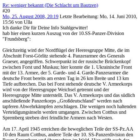
Re: weniger bekannt (Die Schlacht um Bautzen)
#20
Mo, 25. August 2008, 20:19
Letzte Bearbeitung
: Mo, 14. Juni 2010,
15:56 von Ulla
Ich danke Dir für Deine Info Stahlgewitter!
hab hier einen kurzen Auszug von der 10.SS-Panzer-Division
"Frundsberg":
Gleichzeitig wird der Nordflügel der Heeresgruppe Mitte, die im
Abschnitt Forst-Görlitz stehende 4. Panzerarmee des Generals
Graeser, angegriffen. Schwerpunkt ist der russische Brückenkopf
zwischen Forst und Muskau; hier konnte die 1. Ukrainische Front
mit der 13. Armee, der 5. Garde- und 4. Garde-Panzerarmee die
deutsche Front bereits am ersten Tag in 26 km Breite und 13 km
Tiefe aufbrechen. Das bei Forst stehende deutsche V. Armeekorps
wird von der Heeresgruppe Weichsel getrennt und der
Heeresgruppe Mitte unterstellt. Das V. Armeekorps und das südlich
anschließende Panzerkorps ,,Großdeutschland" werden nach
tapferen Abwehrkämpfen zerschlagen. Die wenigen noch haltenden
Verteidigungsinseln werden umgangen. Zwischen Cottbus und
Spremberg streben drei feindliche Armeen nach Westen.
Am 17. April 1945 erreichen die beweglichen Teile der SS-Pz.AA
10 den Raum Cottbus, andere Teile der 10. SS-Panzerdivision den