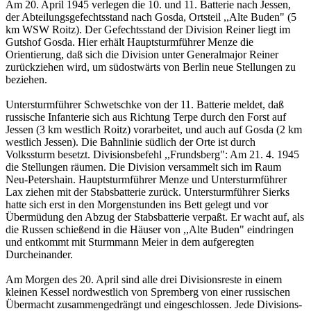
Am 20. April 1945 verlegen die 10. und 11. Batterie nach Jessen,
der Abteilungsgefechtsstand nach Gosda, Ortsteil ,,Alte Buden" (5
km WSW Roitz). Der Gefechtsstand der Division Reiner liegt im
Gutshof Gosda. Hier erhält Hauptsturmführer Menze die
Orientierung, daß sich die Division unter Generalmajor Reiner
zurückziehen wird, um südostwärts von Berlin neue Stellungen zu
beziehen.
Untersturmführer Schwetschke von der 11. Batterie meldet, daß
russische Infanterie sich aus Richtung Terpe durch den Forst auf
Jessen (3 km westlich Roitz) vorarbeitet, und auch auf Gosda (2 km
westlich Jessen). Die Bahnlinie südlich der Orte ist durch
Volkssturm besetzt. Divisionsbefehl ,,Frundsberg": Am 21. 4. 1945
die Stellungen räumen. Die Division versammelt sich im Raum
Neu-Petershain. Hauptsturmführer Menze und Untersturmführer
Lax ziehen mit der Stabsbatterie zurück. Untersturmführer Sierks
hatte sich erst in den Morgenstunden ins Bett gelegt und vor
Übermüdung den Abzug der Stabsbatterie verpaßt. Er wacht auf, als
die Russen schießend in die Häuser von ,,Alte Buden" eindringen
und entkommt mit Sturmmann Meier in dem aufgeregten
Durcheinander.
Am Morgen des 20. April sind alle drei Divisionsreste in einem
kleinen Kessel nordwestlich von Spremberg von einer russischen
Übermacht zusammengedrängt und eingeschlossen. Jede Divisions-