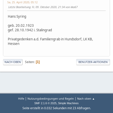
Sa, 25. April 2020, 05:12
Letzte Bearbeitung
: Fr, 09. Oktober 2020, 21:34 von kka67
Hans Syring
geb. 20.02.1923
gef. 28.10.1942 i. Stalingrad
Privatgedenken a.d. Familiengrab in Hundsdorf, LK KB,
Hessen
Seiten
1
NACH OBEN
BENUTZER-AKTIONEN
|
|
Hilfe
Nutzungsbedingungen und Regeln
Nach oben ▲
,
SMF 2.1.6 © 2025
Simple Machines
Seite erstellt in 0.032 Sekunden mit 23 Abfragen.