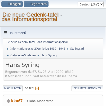
Einloggen
Registrieren
Die neue Gedenk-tafel -
das Informationsportal
Hauptmenü
Die neue Gedenk-tafel - das Informationsportal
Informationsecke 2.Weltkrieg 1939 - 1945
Stalingrad
►
►
Gefallene-Soldaten
Hans Syring
►
►
Hans Syring
Begonnen von kka67, Sa, 25. April 2020, 05:12
0 Mitglieder und 1 Gast betrachten dieses Thema.
Seiten
1
NACH UNTEN
BENUTZER-AKTIONEN
kka67
Global Moderator