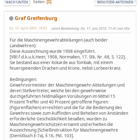
Seiten
1
NACH UNTEN
BENUTZER-AKTIONEN
Graf Greifenburg
So, 15. April 2007, 18:03
Letzte Bearbeitung
: Do, 17. Juni 2010, 11:41 von Ulla
Für die Maschinengewehrabteilungen (auch beider
Landwehren):
Diese Auszeichnung wurde 1908 eingeführt.
[VBl.f.d.k.u.k.Heer, 1908, Normalien, 17. Stk. Nr .68, S. 122].
Sie bestand aus einer Kokarde aus Tombak, mit einem
feuerspeienden Drachen und Krone, nebst Lorbeerkranz.
Bedingungen:
Gewehrvormeister der Maschinengewehr-Abteilungen und
deren Stellvertreter, welche bei den gewehrweise
durchgeführten feldmäßigen Vorübungen im Mittel 15
Prozent Treffer und 40 Prozent getroffene Figuren
(Figurenflächen) erreichten und die für die Bedienung des
Gewehres sowie zum Auffinden und Beheben von Anständen
erforderliche Geschicklichkeit besaßen, wurden zu
Maschinengewehrschützen ernannt und erhielten die
Auszeichnung [Schießinstruktion für Maschinengewehre
(Dienstbuch E-7a), § 16, Pkt. 103].