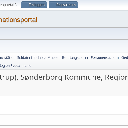
onsportal
“.
Einloggen
Registrieren
mationsportal
n/-stätten, Soldatenfriedhöfe, Museen, Beratungsstellen, Personensuche
Ged
►
 Region Syddanmark
-Satrup), Sønderborg Kommune, Regi