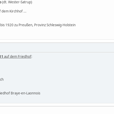
p
(dt. Wester-Satrup)
 dem Kirchhof ...
is 1920 zu Preußen, Provinz Schleswig-Holstein
11
auf dem Friedhof
:
ich
iedhof Braye-en-Laonnois