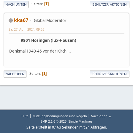
Seiten
1
NACH UNTEN
BENUTZER-AKTIONEN
kka67
Global Moderator
Sa, 27. April 2024, 09:55
9801 Hosingen (lux-Housen)
Denkmal 1940-45 vor der Kirch ...
Seiten
1
NACH OBEN
BENUTZER-AKTIONEN
|
|
Hilfe
Nutzungsbedingungen und Regeln
Nach oben ▲
,
SMF 2.1.6 © 2025
Simple Machines
Seite erstellt in 0.163 Sekunden mit 24 Abfragen.