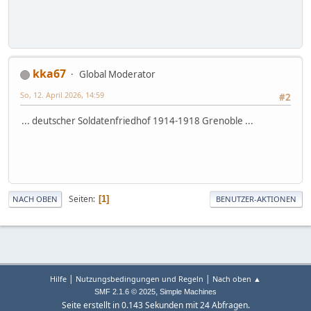
kka67
Global Moderator
So, 12. April 2026, 14:59
#2
... deutscher Soldatenfriedhof 1914-1918 Grenoble ...
Seiten
1
NACH OBEN
BENUTZER-AKTIONEN
|
|
Hilfe
Nutzungsbedingungen und Regeln
Nach oben ▲
,
SMF 2.1.6 © 2025
Simple Machines
Seite erstellt in 0.143 Sekunden mit 24 Abfragen.