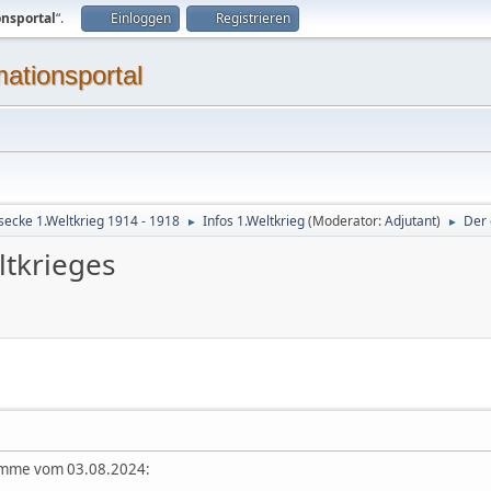
onsportal
“.
Einloggen
Registrieren
mationsportal
secke 1.Weltkrieg 1914 - 1918
Infos 1.Weltkrieg
(Moderator:
Adjutant
)
Der 
►
►
ltkrieges
stimme vom 03.08.2024: