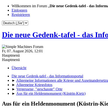
Willkommen im Forum „
Die neue Gedenk-tafel - das Inform
Einloggen
Registrieren
Die neue Gedenk-tafel - das Inf
Fr, 07. August 2026, 12:01
Hauptmenü
Hauptmenü
Übersicht
Die neue Gedenk-tafel - das Informationsportal
►
Allgemeine Informationen alle Kriege und Auseinandersetz
►
Allgemeine Kriegsfotos
►
Vergessene, "geschasste" Orte
►
Aus für ein Heldenmonument (Küstrin-Kietz)
Aus für ein Heldenmonument (Küstrin-Kie