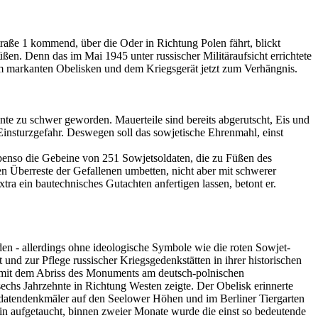
aße 1 kommend, über die Oder in Richtung Polen fährt, blickt
n. Denn das im Mai 1945 unter russischer Militäraufsicht errichtete
m markanten Obelisken und dem Kriegsgerät jetzt zum Verhängnis.
nte zu schwer geworden. Mauerteile sind bereits abgerutscht, Eis und
nsturzgefahr. Deswegen soll das sowjetische Ehrenmahl, einst
 ebenso die Gebeine von 251 Sowjetsoldaten, die zu Füßen des
 Überreste der Gefallenen umbetten, nicht aber mit schwerer
ra ein bautechnisches Gutachten anfertigen lassen, betont er.
en - allerdings ohne ideologische Symbole wie die roten Sowjet-
und zur Pflege russischer Kriegsgedenkstätten in ihrer historischen
t mit dem Abriss des Monuments am deutsch-polnischen
hs Jahrzehnte in Richtung Westen zeigte. Der Obelisk erinnerte
oldatendenkmäler auf den Seelower Höhen und im Berliner Tiergarten
n aufgetaucht, binnen zweier Monate wurde die einst so bedeutende