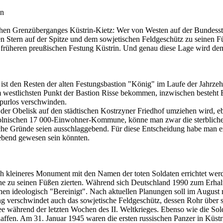
en
hen Grenzüberganges Küstrin-Kietz: Wer von Westen auf der Bundesstr
Stern auf der Spitze und dem sowjetischen Feldgeschütz zu seinen Füße
r früheren preußischen Festung Küstrin. Und genau diese Lage wird de
ist den Resten der alten Festungsbastion "König" im Laufe der Jahrzeh
westlichsten Punkt der Bastion Risse bekommen, inzwischen besteht Ei
spurlos verschwinden.
ss der Obelisk auf den städtischen Kostrzyner Friedhof umziehen wird,
polnischen 17 000-Einwohner-Kommune, könne man zwar die sterblichen
che Gründe seien ausschlaggebend. Für diese Entscheidung habe man ext
ebend gewesen sein könnten.
ch kleineres Monument mit den Namen der toten Soldaten errichtet werd
ine zu seinen Füßen zierten. Während sich Deutschland 1990 zum Erhalt 
chen ideologisch "Bereinigt". Nach aktuellen Planungen soll im Augus
rschwindet auch das sowjetische Feldgeschütz, dessen Rohr über sec
mee während der letzten Wochen des II. Weltkrieges. Ebenso wie die S
en. Am 31. Januar 1945 waren die ersten russischen Panzer in Küstri