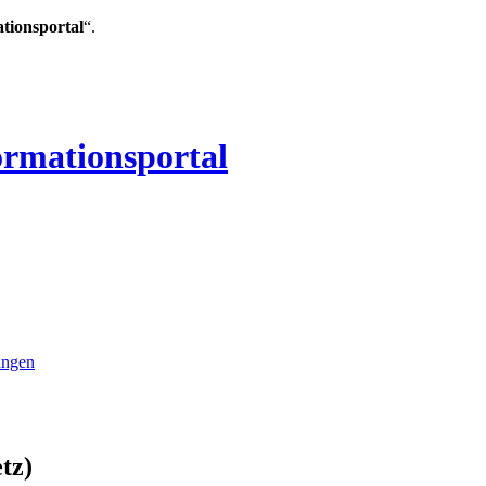
ationsportal
“.
ormationsportal
ungen
tz)