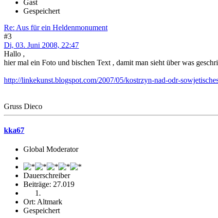
Gast
Gespeichert
Re: Aus für ein Heldenmonument
#3
Di, 03. Juni 2008, 22:47
Hallo ,
hier mal ein Foto und bischen Text , damit man sieht über was geschr
http://linkekunst.blogspot.com/2007/05/kostrzyn-nad-odr-sowjetische
Gruss Dieco
kka67
Global Moderator
Dauerschreiber
Beiträge: 27.019
Ort: Altmark
Gespeichert