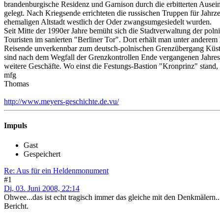
brandenburgische Residenz und Garnison durch die erbitterten Ause
gelegt. Nach Kriegsende errichteten die russischen Truppen für Jah
ehemaligen Altstadt westlich der Oder zwangsumgesiedelt wurden.
Seit Mitte der 1990er Jahre bemüht sich die Stadtverwaltung der poln
Touristen im sanierten "Berliner Tor". Dort erhält man unter anderem
Reisende unverkennbar zum deutsch-polnischen Grenzübergang Küstri
sind nach dem Wegfall der Grenzkontrollen Ende vergangenen Jahres 
weitere Geschäfte. Wo einst die Festungs-Bastion "Kronprinz" stand, 
mfg
Thomas
http://www.meyers-geschichte.de.vu/
Impuls
Gast
Gespeichert
Re: Aus für ein Heldenmonument
#1
Di, 03. Juni 2008, 22:14
Ohwee...das ist echt tragisch immer das gleiche mit den Denkmälern.
Bericht.