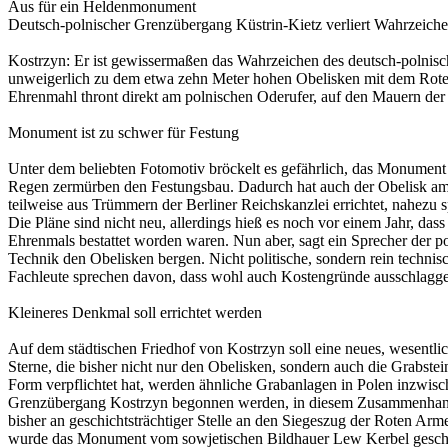
Aus für ein Heldenmonument
Deutsch-polnischer Grenzübergang Küstrin-Kietz verliert Wahrzeich
Kostrzyn: Er ist gewissermaßen das Wahrzeichen des deutsch-polnisc
unweigerlich zu dem etwa zehn Meter hohen Obelisken mit dem Roten 
Ehrenmahl thront direkt am polnischen Oderufer, auf den Mauern de
Monument ist zu schwer für Festung
Unter dem beliebten Fotomotiv bröckelt es gefährlich, das Monument 
Regen zermürben den Festungsbau. Dadurch hat auch der Obelisk am 
teilweise aus Trümmern der Berliner Reichskanzlei errichtet, nahezu 
Die Pläne sind nicht neu, allerdings hieß es noch vor einem Jahr, da
Ehrenmals bestattet worden waren. Nun aber, sagt ein Sprecher der 
Technik den Obelisken bergen. Nicht politische, sondern rein technis
Fachleute sprechen davon, dass wohl auch Kostengründe ausschlagg
Kleineres Denkmal soll errichtet werden
Auf dem städtischen Friedhof von Kostrzyn soll eine neues, wesentli
Sterne, die bisher nicht nur den Obelisken, sondern auch die Grabste
Form verpflichtet hat, werden ähnliche Grabanlagen in Polen inzwis
Grenzübergang Kostrzyn begonnen werden, in diesem Zusammenhang ve
bisher an geschichtsträchtiger Stelle an den Siegeszug der Roten Ar
wurde das Monument vom sowjetischen Bildhauer Lew Kerbel geschaff