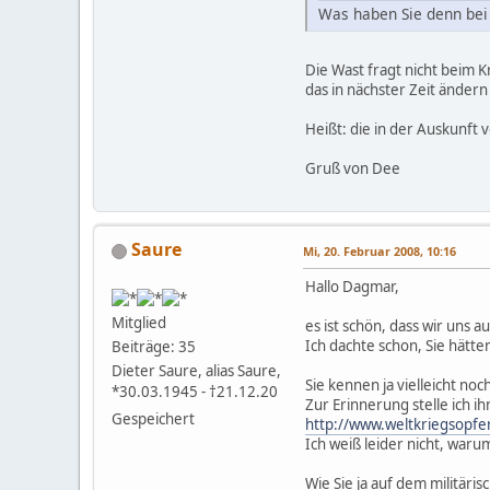
Was haben Sie denn bei
Die Wast fragt nicht beim 
das in nächster Zeit ändern
Heißt: die in der Auskunft
Gruß von Dee
Saure
Mi, 20. Februar 2008, 10:16
Hallo Dagmar,
Mitglied
es ist schön, dass wir uns 
Ich dachte schon, Sie hät
Beiträge: 35
Dieter Saure, alias Saure,
Sie kennen ja vielleicht n
*30.03.1945 - †21.12.20
Zur Erinnerung stelle ich i
Gespeichert
http://www.weltkriegsopf
Ich weiß leider nicht, wa
Wie Sie ja auf dem militä