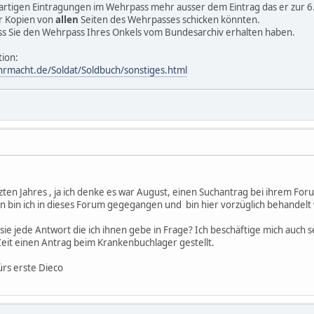
sartigen Eintragungen im Wehrpass mehr ausser dem Eintrag das er zur 
ir Kopien von
allen
Seiten des Wehrpasses schicken könnten.
ss Sie den Wehrpass Ihres Onkels vom Bundesarchiv erhalten haben.
tion:
hrmacht.de/Soldat/Soldbuch/sonstiges.html
zten Jahres , ja ich denke es war August, einen Suchantrag bei ihrem For
hin bin ich in dieses Forum gegegangen und bin hier vorzüglich behandel
sie jede Antwort die ich ihnen gebe in Frage? Ich beschäftige mich auch 
 Zeit einen Antrag beim Krankenbuchlager gestellt.
ürs erste Dieco