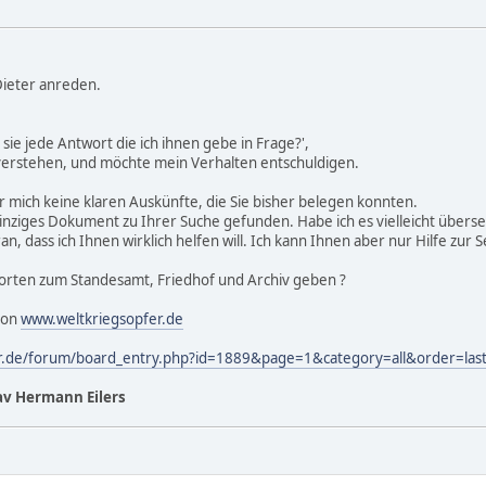
Dieter anreden.
 sie jede Antwort die ich ihnen gebe in Frage?',
 verstehen, und möchte mein Verhalten entschuldigen.
r mich keine klaren Auskünfte, die Sie bisher belegen konnten.
einziges Dokument zu Ihrer Suche gefunden. Habe ich es vielleicht übers
, dass ich Ihnen wirklich helfen will. Ich kann Ihnen aber nur Hilfe zur S
orten zum Standesamt, Friedhof und Archiv geben ?
von
www.weltkriegsopfer.de
er.de/forum/board_entry.php?id=1889&page=1&category=all&order=la
v Hermann Eilers