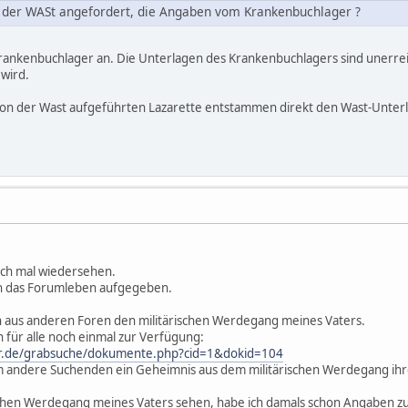
 der WASt angefordert, die Angaben vom Krankenbuchlager ?
Krankenbuchlager an. Die Unterlagen des Krankenbuchlagers sind unerreic
 wird.
 von der Wast aufgeführten Lazarette entstammen direkt den Wast-Unter
auch mal wiedersehen.
ten das Forumleben aufgegeben.
och aus anderen Foren den militärischen Werdegang meines Vaters.
hn für alle noch einmal zur Verfügung:
er.de/grabsuche/dokumente.php?cid=1&dokid=104
rum andere Suchenden ein Geheimnis aus dem militärischen Werdegang i
rischen Werdegang meines Vaters sehen, habe ich damals schon Angaben 