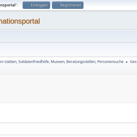
onsportal
“.
Einloggen
Registrieren
mationsportal
n/-stätten, Soldatenfriedhöfe, Museen, Beratungsstellen, Personensuche
Ges
►