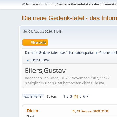
Willkommen im Forum „
Die neue Gedenk-tafel - das Informati
Die neue Gedenk-tafel - das Infor
So, 09. August 2026, 11:43
Übersicht
Die neue Gedenk-tafel - das Informationsportal
Gedenktafel
►
Eilers,Gustav
►
Eilers,Gustav
Begonnen von Dieco, Di, 20. November 2007, 11:27
0 Mitglieder und 1 Gast betrachten dieses Thema.
1
2
3
5
6
7
Seiten
4
NACH UNTEN
Dieco
Di, 19. Februar 2008, 20:36
Gast