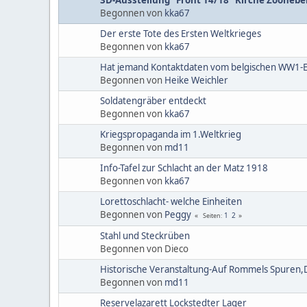
Begonnen von
kka67
Der erste Tote des Ersten Weltkrieges
Begonnen von
kka67
Hat jemand Kontaktdaten vom belgischen WW1-Ex
Begonnen von
Heike Weichler
Soldatengräber entdeckt
Begonnen von
kka67
Kriegspropaganda im 1.Weltkrieg
Begonnen von
md11
Info-Tafel zur Schlacht an der Matz 1918
Begonnen von
kka67
Lorettoschlacht- welche Einheiten
Begonnen von
Peggy
1
2
Seiten
Stahl und Steckrüben
Begonnen von Dieco
Historische Veranstaltung-Auf Rommels Spuren,Dr
Begonnen von
md11
Reservelazarett Lockstedter Lager