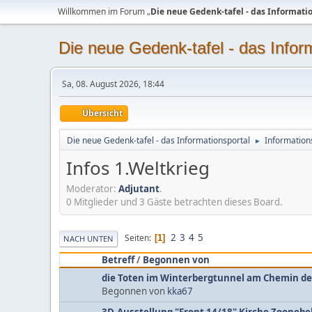
Willkommen im Forum „
Die neue Gedenk-tafel - das Informati
Die neue Gedenk-tafel - das Infor
Sa, 08. August 2026, 18:44
Übersicht
Die neue Gedenk-tafel - das Informationsportal
Information
►
Infos 1.Weltkrieg
Moderator:
Adjutant
.
0 Mitglieder und 3 Gäste betrachten dieses Board.
2
3
4
5
Seiten
1
NACH UNTEN
Betreff
/
Begonnen von
die Toten im Winterbergtunnel am Chemin d
Begonnen von
kka67
3D-Ausstellung "Front 14/18" Kirche Zoonebe