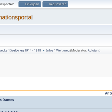
onsportal
“.
Einloggen
Registrieren
mationsportal
secke 1.Weltkrieg 1914 - 1918
Infos 1.Weltkrieg
(Moderator:
Adjutant
)
►
Ant
es Dames
ke, Belgien