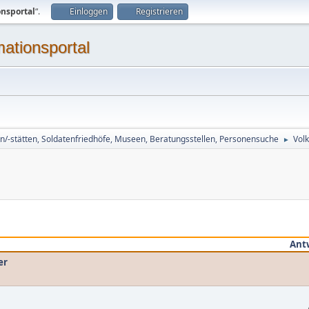
onsportal
“.
Einloggen
Registrieren
mationsportal
n/-stätten, Soldatenfriedhöfe, Museen, Beratungsstellen, Personensuche
Vol
►
Ant
er