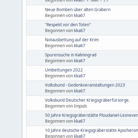
1
2
Seiten
Neue Bomben über alten Gräbern
Begonnen von
kka67
"Respekt vor den Toten"
Begonnen von
kka67
Notausbettung auf der Krim
Begonnen von
kka67
Spurensuche in Kaliningrad
Begonnen von
kka67
Umbettungen 2022
Begonnen von
kka67
Volksbund - Gedenkveranstaltungen 2023
Begonnen von
kka67
Volksbund Deutscher Kriegsgräberfürsorge.
Begonnen von Impuls
50 Jahre Kriegsgräberstätte Ploudaniel-Lesneve
Begonnen von
kka67
10 Jahre deutsche Kriegsgräberstätte Apschero
Begonnen von
kka67