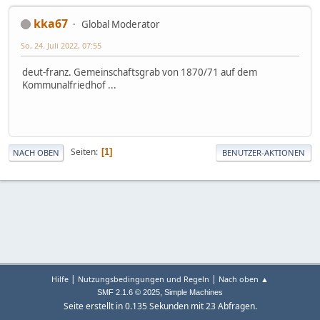
kka67
Global Moderator
So, 24. Juli 2022, 07:55
deut-franz. Gemeinschaftsgrab von 1870/71 auf dem
Kommunalfriedhof ...
Seiten
1
NACH OBEN
BENUTZER-AKTIONEN
|
|
Hilfe
Nutzungsbedingungen und Regeln
Nach oben ▲
,
SMF 2.1.6 © 2025
Simple Machines
Seite erstellt in 0.135 Sekunden mit 23 Abfragen.