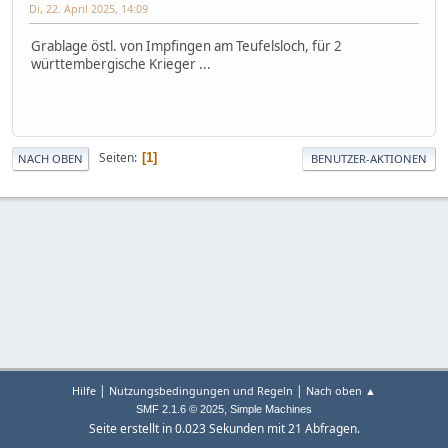
Di, 22. April 2025, 14:09
Grablage östl. von Impfingen am Teufelsloch, für 2
württembergische Krieger ...
Seiten
1
NACH OBEN
BENUTZER-AKTIONEN
|
|
Hilfe
Nutzungsbedingungen und Regeln
Nach oben ▲
,
SMF 2.1.6 © 2025
Simple Machines
Seite erstellt in 0.023 Sekunden mit 21 Abfragen.