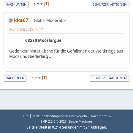
Seiten
1
NACH UNTEN
BENUTZER-AKTIONEN
kka67
Global Moderator
Do, 10. Juli 2025, 15:17
68580 Mooslargue
Gedenken hinter Kirche für die Gefallenen der Weltkriege aus
Moos und Niederlarg ...
Seiten
1
NACH OBEN
BENUTZER-AKTIONEN
|
|
Hilfe
Nutzungsbedingungen und Regeln
Nach oben ▲
,
SMF 2.1.6 © 2025
Simple Machines
Seite erstellt in 0.214 Sekunden mit 24 Abfragen.