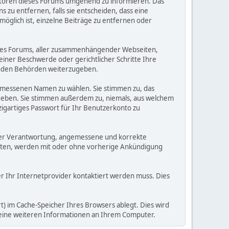
eratoren dieses Forums umgehend zu informieren. Das
zu entfernen, falls sie entscheiden, dass eine
möglich ist, einzelne Beiträge zu entfernen oder
dieses Forums, aller zusammenhängender Webseiten,
 einer Beschwerde oder gerichtlicher Schritte Ihre
elnden Behörden weiterzugeben.
gemessenen Namen zu wählen. Sie stimmen zu, das
ugeben. Sie stimmen außerdem zu, niemals, aus welchem
gartiges Passwort für Ihr Benutzerkonto zu
 Ihrer Verantwortung, angemessene und korrekte
alten, werden mit oder ohne vorherige Ankündigung
der Ihr Internetprovider kontaktiert werden muss. Dies
) im Cache-Speicher Ihres Browsers ablegt. Dies wird
 keine weiteren Informationen an Ihrem Computer.