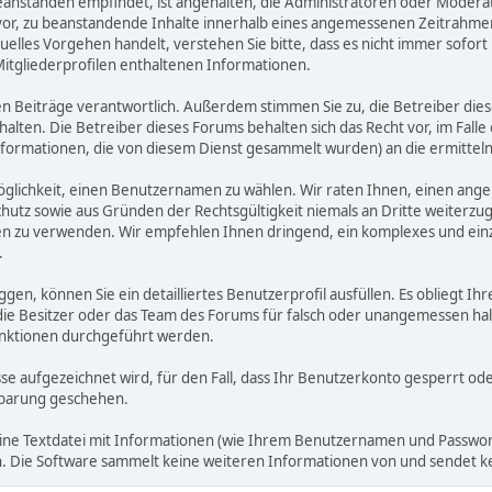
zu beanstanden empfindet, ist angehalten, die Administratoren oder Mod
or, zu beanstandende Inhalte innerhalb eines angemessenen Zeitrahmens 
uelles Vorgehen handelt, verstehen Sie bitte, dass es nicht immer sofort 
Mitgliederprofilen enthaltenen Informationen.
benen Beiträge verantwortlich. Außerdem stimmen Sie zu, die Betreiber 
halten. Die Betreiber dieses Forums behalten sich das Recht vor, im Falle
nformationen, die von diesem Dienst gesammelt wurden) an die ermitt
öglichkeit, einen Benutzernamen zu wählen. Wir raten Ihnen, einen an
hutz sowie aus Gründen der Rechtsgültigkeit niemals an Dritte weiterz
 zu verwenden. Wir empfehlen Ihnen dringend, ein komplexes und einzi
.
ggen, können Sie ein detailliertes Benutzerprofil ausfüllen. Es obliegt
 die Besitzer oder das Team des Forums für falsch oder unangemessen h
nktionen durchgeführt werden.
sse aufgezeichnet wird, für den Fall, dass Ihr Benutzerkonto gesperrt o
inbarung geschehen.
eine Textdatei mit Informationen (wie Ihrem Benutzernamen und Passwort
gen. Die Software sammelt keine weiteren Informationen von und sendet