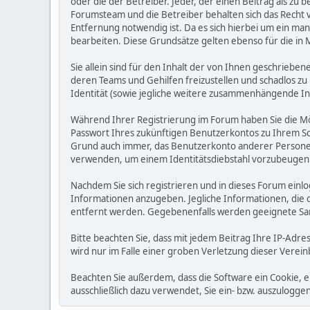
oder die der Betreiber. Jeder, der einen Beitrag als 
Forumsteam und die Betreiber behalten sich das Recht v
Entfernung notwendig ist. Da es sich hierbei um ein man
bearbeiten. Diese Grundsätze gelten ebenso für die in 
Sie allein sind für den Inhalt der von Ihnen geschrie
deren Teams und Gehilfen freizustellen und schadlos zu 
Identität (sowie jegliche weitere zusammenhängende I
Während Ihrer Registrierung im Forum haben Sie die M
Passwort Ihres zukünftigen Benutzerkontos zu Ihrem Sc
Grund auch immer, das Benutzerkonto anderer Personen
verwenden, um einem Identitätsdiebstahl vorzubeugen
Nachdem Sie sich registrieren und in dieses Forum einlo
Informationen anzugeben. Jegliche Informationen, die
entfernt werden. Gegebenenfalls werden geeignete Sa
Bitte beachten Sie, dass mit jedem Beitrag Ihre IP-Adre
wird nur im Falle einer groben Verletzung dieser Vere
Beachten Sie außerdem, dass die Software ein Cookie, 
ausschließlich dazu verwendet, Sie ein- bzw. auszulog