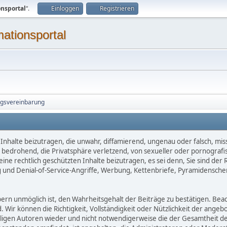
onsportal
“.
Einloggen
Registrieren
mationsportal
ngsvereinbarung
Inhalte beizutragen, die unwahr, diffamierend, ungenau oder falsch, mis
d, bedrohend, die Privatsphäre verletzend, von sexueller oder pornografi
ne rechtlich geschützten Inhalte beizutragen, es sei denn, Sie sind der 
 und Denial-of-Service-Angriffe, Werbung, Kettenbriefe, Pyramidensche
 unmöglich ist, den Wahrheitsgehalt der Beiträge zu bestätigen. Beachte
d. Wir können die Richtigkeit, Vollständigkeit oder Nützlichkeit der ange
eiligen Autoren wieder und nicht notwendigerweise die der Gesamtheit d