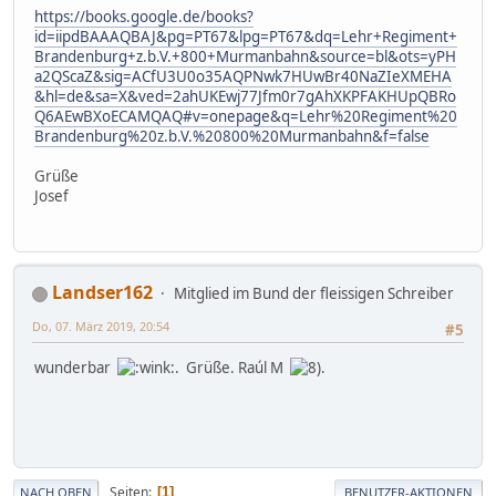
https://books.google.de/books?
id=iipdBAAAQBAJ&pg=PT67&lpg=PT67&dq=Lehr+Regiment+
Brandenburg+z.b.V.+800+Murmanbahn&source=bl&ots=yPH
a2QScaZ&sig=ACfU3U0o35AQPNwk7HUwBr40NaZIeXMEHA
&hl=de&sa=X&ved=2ahUKEwj77Jfm0r7gAhXKPFAKHUpQBRo
Q6AEwBXoECAMQAQ#v=onepage&q=Lehr%20Regiment%20
Brandenburg%20z.b.V.%20800%20Murmanbahn&f=false
Grüße
Josef
Landser162
Mitglied im Bund der fleissigen Schreiber
Do, 07. März 2019, 20:54
#5
wunderbar
. Grüße. Raúl M
.
Seiten
1
NACH OBEN
BENUTZER-AKTIONEN