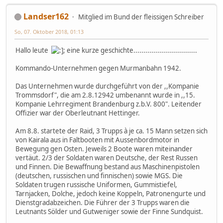
Landser162
Mitglied im Bund der fleissigen Schreiber
So, 07. Oktober 2018, 01:13
Hallo leute
; eine kurze geschichte................................
Kommando-Unternehmen gegen Murmanbahn 1942.
Das Unternehmen wurde durchgeführt von der ,,Kompanie
Trommsdorf", die am 2.8.12942 umbenannt wurde in ,,15.
Kompanie Lehrregiment Brandenburg z.b.V. 800". Leitender
Offizier war der Oberleutnant Hettinger.
Am 8.8. startete der Raid, 3 Trupps à je ca. 15 Mann setzen sich
von Kairala aus in Faltbooten mit Aussenbordmotor in
Bewegung gen Osten. Jeweils 2 Boote waren miteinander
vertäut. 2/3 der Soldaten waren Deutsche, der Rest Russen
und Finnen. Die Bewaffnung bestand aus Maschinenpistolen
(deutschen, russischen und finnischen) sowie MGS. Die
Soldaten trugen russische Uniformen, Gummistiefel,
Tarnjacken, Dolche, jedoch keine Koppeln, Patronengurte und
Dienstgradabzeichen. Die Führer der 3 Trupps waren die
Leutnants Sölder und Gutweniger sowie der Finne Sundquist.