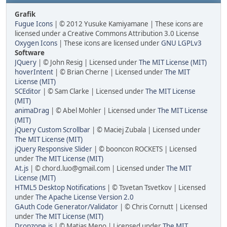
Grafik
Fugue Icons
| © 2012 Yusuke Kamiyamane | These icons are
licensed under a Creative Commons Attribution 3.0 License
Oxygen Icons
| These icons are licensed under
GNU LGPLv3
Software
JQuery
| © John Resig | Licensed under
The MIT License (MIT)
hoverIntent
| © Brian Cherne | Licensed under
The MIT
License (MIT)
SCEditor
| © Sam Clarke | Licensed under
The MIT License
(MIT)
animaDrag
| © Abel Mohler | Licensed under
The MIT License
(MIT)
jQuery Custom Scrollbar
| © Maciej Zubala | Licensed under
The MIT License (MIT)
jQuery Responsive Slider
| © booncon ROCKETS | Licensed
under
The MIT License (MIT)
At.js
| © chord.luo@gmail.com | Licensed under
The MIT
License (MIT)
HTML5 Desktop Notifications
| © Tsvetan Tsvetkov | Licensed
under
The Apache License Version 2.0
GAuth Code Generator/Validator
| © Chris Cornutt | Licensed
under
The MIT License (MIT)
Dropzone.js
| © Matias Meno | Licensed under
The MIT