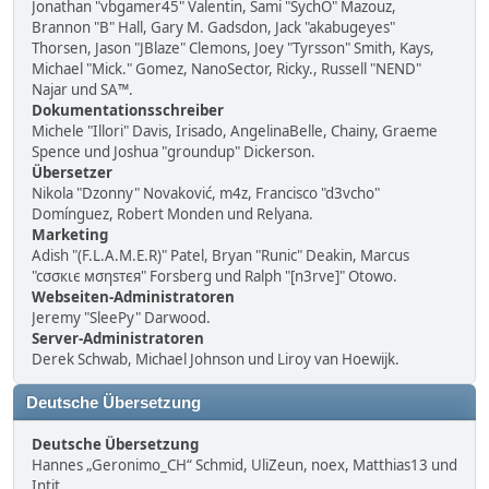
Jonathan "vbgamer45" Valentin, Sami "SychO" Mazouz,
Brannon "B" Hall, Gary M. Gadsdon, Jack "akabugeyes"
Thorsen, Jason "JBlaze" Clemons, Joey "Tyrsson" Smith, Kays,
Michael "Mick." Gomez, NanoSector, Ricky., Russell "NEND"
Najar und SA™.
Dokumentationsschreiber
Michele "Illori" Davis, Irisado, AngelinaBelle, Chainy, Graeme
Spence und Joshua "groundup" Dickerson.
Übersetzer
Nikola "Dzonny" Novaković, m4z, Francisco "d3vcho"
Domínguez, Robert Monden und Relyana.
Marketing
Adish "(F.L.A.M.E.R)" Patel, Bryan "Runic" Deakin, Marcus
"cσσкιє мσηѕтєя" Forsberg und Ralph "[n3rve]" Otowo.
Webseiten-Administratoren
Jeremy "SleePy" Darwood.
Server-Administratoren
Derek Schwab, Michael Johnson und Liroy van Hoewijk.
Deutsche Übersetzung
Deutsche Übersetzung
Hannes „Geronimo_CH“ Schmid, UliZeun, noex, Matthias13 und
Intit.