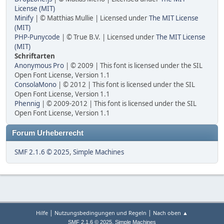
License (MIT)
Minify
| © Matthias Mullie | Licensed under
The MIT License
(MIT)
PHP-Punycode
| © True B.V. | Licensed under
The MIT License
(MIT)
Schriftarten
Anonymous Pro
| © 2009 | This font is licensed under the SIL
Open Font License, Version 1.1
ConsolaMono
| © 2012 | This font is licensed under the SIL
Open Font License, Version 1.1
Phennig
| © 2009-2012 | This font is licensed under the SIL
Open Font License, Version 1.1
Forum Urheberrecht
SMF 2.1.6 © 2025
,
Simple Machines
|
|
Hilfe
Nutzungsbedingungen und Regeln
Nach oben ▲
,
SMF 2.1.6 © 2025
Simple Machines