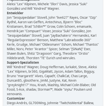
Aleksi "Lex" Kilpinen, Michele "Illori" Davis, Jessica "Suki"
González und Will "Kindred" Wagner.
Entwickler
Jon "Sesquipedalian" Stovell, John "live627" Rayes, Oscar "Ozp"
Rydhé, Aaron van Geffen, Antechinus, Bjoern "Bloc"
Kristiansen, Brad "IchBin™" Grow, Colin Schoen, emanuele,
Hendrik Jan "Compuart" Visser, Jessica "Suki" González, Jon
"Sesquipedalian" Stovell, Juan "JayBachatero" Hernandez, Karl
"RegularExpression" Benson, Matthew "Labradoodle-360"
Kerle, Grudge, Michael "Oldiesmann" Eshom, Michael "Thantos"
Miller, Norv, Peter "Arantor" Spicer, Selman "[SiNaN]" Eser,
Shawn Bulen, Shitiz "Dragooon" Garg, Theodore "Orstio"
Hildebrandt, Thorsten "TE" Eurich und winrules.
Support-Spezialisten
Will "Kindred" Wagner, Doug Heffernan, lurkalot, Steve, Aleksi
"Lex" Kilpinen, br360, GigaWatt, ziycon, Adam Tallon, Bigguy,
Bruno "margarett" Alves, CapadY, ChalkCat, Chas Large,
Duncan85, gbsothere, JimM, Justyne, Kat, Kevin
"greyknight17" Hou, Krash, Mashby, Michael Colin Blaber, Old
Fossil, S-Ace, shadav, Storman™, Wade "sησω" Poulsen und
xenovanis.
Customizer
Diego Andrés, GL700Wing, Johnnie "TwitchisMental" Ballew,