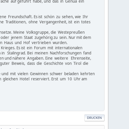
rache auf geführt habe, und das in Genua ein
ene Freundschaft. Es ist schön zu sehen, wie Ihr
ne Traditionen, ohne Vergangenheit, ist ein totes
insetze. Meine Volksgruppe, die Westepreußen
 oder jenem Staat zugehörig zu sein. Nur mit dem
von Haus und Hof vertrieben wurden.
Krieges. Es ist ein Forum mit internationalen
n in Stalingrad. Bei meinen Nachforschungen fand
amen und nähere Angaben. Eine weitere Ehrenseite,
 guter Beweis, dass die Geschichte von Tirol die
e und mit vielen Gewinnen schwer beladen kehrten
m gleichen Hotel reserviert. Erst um 10 Uhr am
DRUCKEN