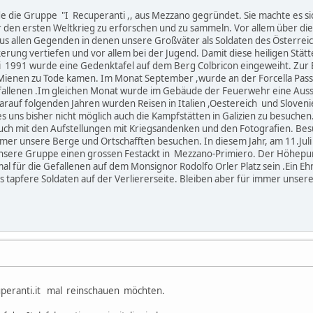
ie Gruppe "I Recuperanti ,, aus Mezzano gegründet. Sie machte es sich
 den ersten Weltkrieg zu erforschen und zu sammeln. Vor allem über di
aus allen Gegenden in denen unsere Großväter als Soldaten des Österrei
erung vertiefen und vor allem bei der Jugend. Damit diese heiligen Stä
i 1991 wurde eine Gedenktafel auf dem Berg Colbricon eingeweiht. Zur E
 Mienen zu Tode kamen. Im Monat September ,wurde an der Forcella Passo 
fallenen .Im gleichen Monat wurde im Gebäude der Feuerwehr eine Ausst
darauf folgenden Jahren wurden Reisen in Italien ,Oestereich und Sloven
 es uns bisher nicht möglich auch die Kampfstätten in Galizien zu besuc
auch mit den Aufstellungen mit Kriegsandenken und den Fotografien. Be
mmer unsere Berge und Ortschafften besuchen. In diesem Jahr, am 11.Jul
nsere Gruppe einen grossen Festackt in Mezzano-Primiero. Der Höhepunk
l für die Gefallenen auf dem Monsignor Rodolfo Orler Platz sein .Ein 
n als tapfere Soldaten auf der Verliererseite. Bleiben aber für i
cuperanti.it mal reinschauen möchten.