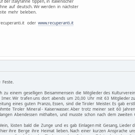
 der Italyfahne tippen, in italienischer
hne auf deutsch. Wir werden in nächster
eite mehr beleben.
recuperanti.it oder
www.recuperanti.it
e Feste.
sich zu einem geselligen Beisammensein die Mitglieder des Kulturver
in Imer. Wir trafen uns dort abends um 20,00 Uhr mit 63 Mitglieder
itung eines guten Pranzo, Essen, sind die Tiroler Meister. Es gab ers
ühmte Tiroler Mineral - Kaiserwasser. Aber trotz meiner seit 60 Jahr
 langen Abendessen mithalten, und musste schon nach dem zweiten
ein, lösten bald die Zunge und es gab Einlagen mit Gesang, Lieder 
ier ihre Berge ihre Heimat lieben. Nach einer kurzen Ansprache unser