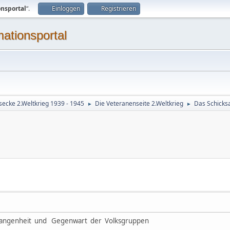
onsportal
“.
Einloggen
Registrieren
mationsportal
secke 2.Weltkrieg 1939 - 1945
Die Veteranenseite 2.Weltkrieg
Das Schicksa
►
►
rgangenheit und Gegenwart der Volksgruppen