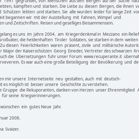
hr 1991 gegründet, von Menschen aus den Bergen auf der Suche nach
ebten, kämpften und starben. Die Liebe zu diesen Bergen, die ihnen v
 Schützen lebten und starben. Sie alle wurden leider für lange Zeit v
Zeit begannen wir mit der Ausstellung mit Fahnen, Wimpel und
gen und Zeitschriften. Reisen und geselliges Beisammensein.
gelang es uns im Jahre 2004. am Kriegerdenkmal in Mezzano ein Relief 
roßväter, die heldenhaften Tiroler Soldaten, sie starben in dem weiten
Zu diesen Feierlichkeiten waren präsent, zivile und militärische Autorit
er Major der Kaiserschützen Georg Eineder, Vertreter des schwarzen K
auch die Übersetzungen fuhr unser Forum www.recuperante.it übernah
veverein. Es war auch eine große Beteiligung der Bevölkerung und der
en mir unsere Internetseite neu gestalten, auch mit deutsch-
t es möglich ist besser unsere Geschichte zu verstehen.
ale Gruppe die Rekuporanten, danken von Herzen unser Ehrenmitglied A
rt für seine Kriegserinnerungen.
 wünschen ein gutes Neue Jahr.
nuar 2008.
a Svaizer.