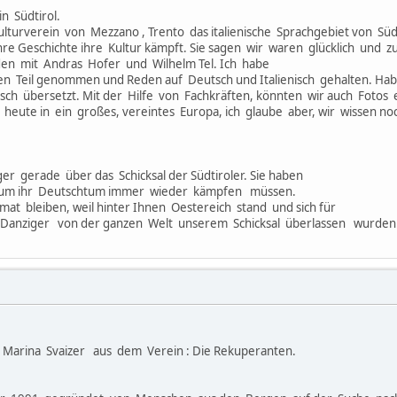
rol.
ulturverein von Mezzano , Trento das italienische Sprachgebiet von Südti
hre Geschichte ihre Kultur kämpft. Sie sagen wir waren glücklich und z
den mit Andras Hofer und Wilhelm Tel. Ich habe
en Teil genommen und Reden auf Deutsch und Italienisch gehalten. Hab
h übersetzt. Mit der Hilfe von Fachkräften, könnten wir auch Fotos ei
eute in ein großes, vereintes Europa, ich glaube aber, wir wissen no
er gerade über das Schicksal der Südtiroler. Sie haben
, um ihr Deutschtum immer wieder kämpfen müssen.
imat bleiben, weil hinter Ihnen Oestereich stand und sich für
r Danziger von der ganzen Welt unserem Schicksal überlassen wurden
u Marina Svaizer aus dem Verein : Die Rekuperanten.