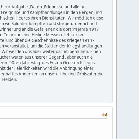
 zur Aufgabe ,Daten ,Erlebnisse und alle nur
e Ereignisse und Kampfhandlungen in den Bergen und
chischen Heeres ihren Dienst taten. Wir möchten diese
tten wo Soldaten kämpften und starben. geehrt und
rinnerung an die Gefallenen die dort im Jahre 1917
Colbricon eine Heilige Messe cellebriert zur
ellung über die Geschehnisse des Krieges 1914 -
ien veranstaltet, um die Stätten der Kriegshandlungen
hen. Wir werden uns aber weiter darum bemühen. Einen
sucher waren aus unserer Gegend , aber auch die
i zum 90ten Jahrestag des Ersten Grossen Krieges
t der Feierlichkeiten wird die Anbringung einer
Ehrenhaftes Andenken an unsere Uhr-und Großväter die
mmer unsere Helden.
#4