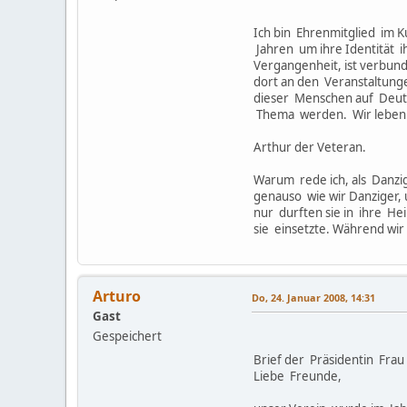
in Südti
Ich bin Ehrenmitglied im K
Jahren um ihre Identität i
Vergangenheit, ist verbun
dort an den Veranstaltung
dieser Menschen auf Deutsc
Thema werden. Wir leben h
Arthur der Veteran.
Warum rede ich, als Danzig
genauso wie wir Danziger
nur durften sie in ihre He
sie einsetzte. Während wi
Arturo
Do, 24. Januar 2008, 14:31
Gast
Gespeichert
Brief der Präsidentin Fra
Liebe Freunde,