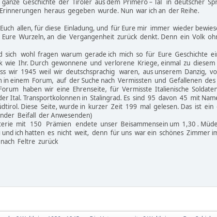
 ganze Geschichte der Tiroler aus dem Primero – Tal in deutscher Sp
Erinnerungen heraus gegeben wurde. Nun war ich an der Reihe.
Euch allen, für diese Einladung, und für Eure mir immer wieder bewies
an Eure Wurzeln, an die Vergangenheit zurück denkt. Denn ein Volk oh
d sich wohl fragen warum gerade ich mich so für Eure Geschichte e
ik wie Ihr. Durch gewonnene und verlorene Kriege, einmal zu diesem
dass wir 1945 weil wir deutschsprachig waren, aus unserem Danzig, 
ch in einem Forum, auf der Suche nach Vermissten und Gefallenen des 
orum haben wir eine Ehrenseite, für Vermisste Italienische Soldate
 der Ital. Transportkolonnen in Stalingrad. Es sind 95 davon 45 mit N
tirol. Diese Seite, wurde in kurzer Zeit 199 mal gelesen. Das ist ein
ender Beifall der Anwesenden)
tterie mit 150 Prämien endete unser Beisammensein um 1,30 . Müd
 und ich hatten es nicht weit, denn für uns war ein schönes Zimmer i
 nach Feltre zurück