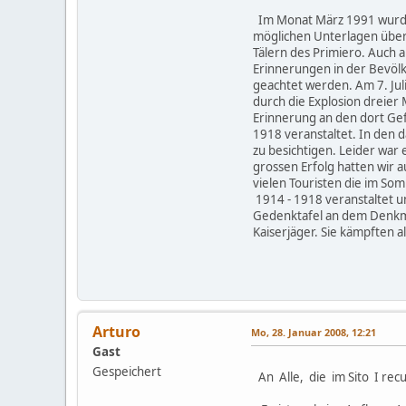
Im Monat März 1991 wurde d
möglichen Unterlagen über
Tälern des Primiero. Auch 
Erinnerungen in der Bevölk
geachtet werden. Am 7. Jul
durch die Explosion dreier
Erinnerung an den dort Ge
1918 veranstaltet. In den 
zu besichtigen. Leider war
grossen Erfolg hatten wir 
vielen Touristen die im So
1914 - 1918 veranstaltet u
Gedenktafel an dem Denkma
Kaiserjäger. Sie kämpfte
Arturo
Mo, 28. Januar 2008, 12:21
Gast
Gespeichert
An Alle, die im Sito I re