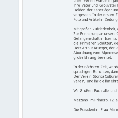
unser Verein wurde im Ja
ihre Väter und Großväter l
Helden der Kaiserjäger und
vergessen. In der ersten 
Foto und Artikel in Zeitun
Mit großer Zufriedenheit, 
Zur Erinnerung an unsere G
Gefangenschaft in Isernia. 
die Primierer Schützen, d
Herr Arthur Krueger, der 
Abordnung vom Alpinireser
große Ehrung bereitet.
In der nächsten Zeit, werd
sprachigen Berichten, dami
Der Verein Storica Cultur
Verein, und ihr die ihn eh
Wir Grüßen Euch alle und
Mezzano im Primero, 12 Ja
Die Präsidentin Frau Marin