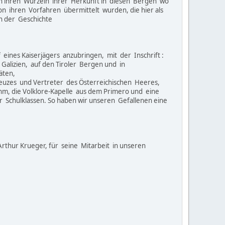
 ihren Wurzeln ihrer Herkunft in diesen Bergen wo
on ihren Vorfahren übermittelt wurden, die hier als
on der Geschichte
eines Kaiserjägers anzubringen, mit der Inschrift :
 Galizien, auf den Tiroler Bergen und in
äten,
reuzes und Vertreter des Österreichischen Heeres,
m, die Volklore-Kapelle aus dem Primero und eine
 Schulklassen. So haben wir unseren Gefallenen eine
rthur Krueger, für seine Mitarbeit in unseren