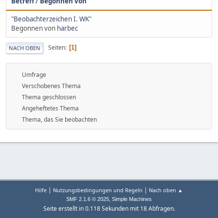
Betreff
/
Begonnen von
"Beobachterzeichen I. WK"
Begonnen von
harbec
Seiten
1
NACH OBEN
Umfrage
Verschobenes Thema
Thema geschlossen
Angeheftetes Thema
Thema, das Sie beobachten
|
|
Hilfe
Nutzungsbedingungen und Regeln
Nach oben ▲
,
SMF 2.1.6 © 2025
Simple Machines
Seite erstellt in 0.118 Sekunden mit 18 Abfragen.