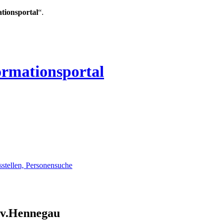
ationsportal
“.
ormationsportal
sstellen, Personensuche
ov.Hennegau