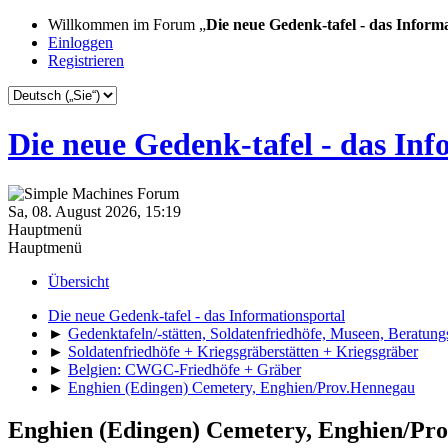
Willkommen im Forum „
Die neue Gedenk-tafel - das Inform
Einloggen
Registrieren
Die neue Gedenk-tafel - das Inf
Sa, 08. August 2026, 15:19
Hauptmenü
Hauptmenü
Übersicht
Die neue Gedenk-tafel - das Informationsportal
►
Gedenktafeln/-stätten, Soldatenfriedhöfe, Museen, Beratung
►
Soldatenfriedhöfe + Kriegsgräberstätten + Kriegsgräber
►
Belgien: CWGC-Friedhöfe + Gräber
►
Enghien (Edingen) Cemetery, Enghien/Prov.Hennegau
Enghien (Edingen) Cemetery, Enghien/Pr