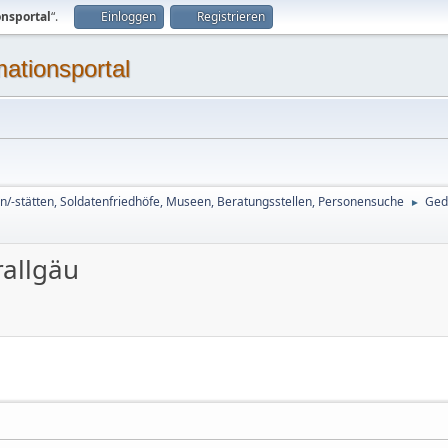
onsportal
“.
Einloggen
Registrieren
mationsportal
n/-stätten, Soldatenfriedhöfe, Museen, Beratungsstellen, Personensuche
Ged
►
rallgäu