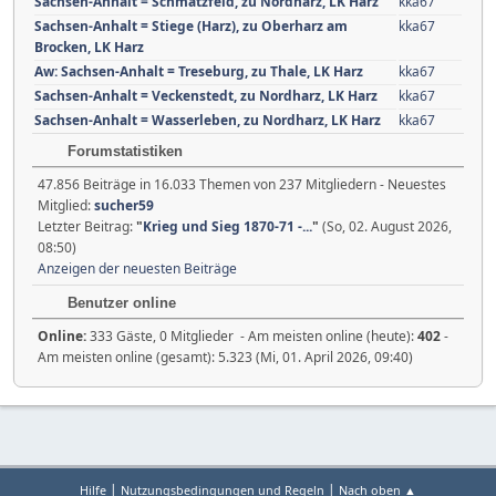
Sachsen-Anhalt = Schmatzfeld, zu Nordharz, LK Harz
kka67
Sachsen-Anhalt = Stiege (Harz), zu Oberharz am
kka67
Brocken, LK Harz
Aw: Sachsen-Anhalt = Treseburg, zu Thale, LK Harz
kka67
Sachsen-Anhalt = Veckenstedt, zu Nordharz, LK Harz
kka67
Sachsen-Anhalt = Wasserleben, zu Nordharz, LK Harz
kka67
Forumstatistiken
47.856 Beiträge in 16.033 Themen von 237 Mitgliedern - Neuestes
Mitglied:
sucher59
Letzter Beitrag:
"
Krieg und Sieg 1870-71 -...
"
(So, 02. August 2026,
08:50)
Anzeigen der neuesten Beiträge
Benutzer online
Online:
333 Gäste, 0 Mitglieder - Am meisten online (heute):
402
-
Am meisten online (gesamt): 5.323 (Mi, 01. April 2026, 09:40)
|
|
Hilfe
Nutzungsbedingungen und Regeln
Nach oben ▲