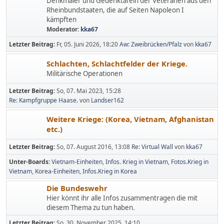
Denkmäler und Gedenktafeln der Veteranen aus den
Rheinbundstaaten, die auf Seiten Napoleon I
kämpften
Moderator:
kka67
Letzter Beitrag:
Fr, 05. Juni 2026, 18:20
Aw: Zweibrücken/Pfalz
von
kka67
Schlachten, Schlachtfelder der Kriege.
Militärische Operationen
Letzter Beitrag:
So, 07. Mai 2023, 15:28
Re: Kampfgruppe Haase.
von
Landser162
Weitere Kriege: (Korea, Vietnam, Afghanistan
etc.)
Letzter Beitrag:
So, 07. August 2016, 13:08
Re: Virtual Wall
von
kka67
Unter-Boards
Vietnam-Einheiten
Infos. Krieg in Vietnam
Fotos.Krieg in
Vietnam
Korea-Einheiten
Infos.Krieg in Korea
Die Bundeswehr
Hier könnt ihr alle Infos zusammentragen die mit
diesem Thema zu tun haben.
Letzter Beitrag:
So, 30. November 2025, 14:10