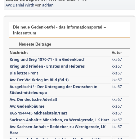
Aw: Daniel Wirth
von
adrian
Die neue Gedenk-tafel - das Informationsportal –
Infozentrum
Neueste Beiträge
Nachricht
Autor
Krieg und Sieg 1870-71 - Ein Gedenkbuch
kka67
Krieg und Frieden - Ernstes und Heiteres
kka67
Die letzte Front
kka67
Aw: Der Weltkrieg im Bild (Bd.1)
kka67
Ausgelöscht ! - Der Untergang der Deutschen in
kka67
Südostmitteleuropa
Aw: Der deutsche Aderlaß
kka67
Aw: Gedenkbäume
kka67
KGS 1944/45 Michaelstein/Harz
kka67
Sachsen-Anhalt = Minsleben, zu Wernigerode, LK Harz
kka67
Aw: Sachsen-Anhalt = Reddeber, zu Wernigerode, LK
kka67
Harz