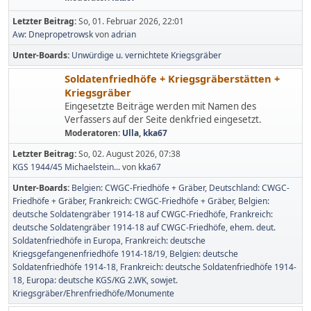
Letzter Beitrag:
So, 01. Februar 2026, 22:01
Aw: Dnepropetrowsk
von
adrian
Unter-Boards
Unwürdige u. vernichtete Kriegsgräber
Soldatenfriedhöfe + Kriegsgräberstätten +
Kriegsgräber
Eingesetzte Beiträge werden mit Namen des
Verfassers auf der Seite denkfried eingesetzt.
Moderatoren:
Ulla
,
kka67
Letzter Beitrag:
So, 02. August 2026, 07:38
KGS 1944/45 Michaelstein...
von
kka67
Unter-Boards
Belgien: CWGC-Friedhöfe + Gräber
Deutschland: CWGC-
Friedhöfe + Gräber
Frankreich: CWGC-Friedhöfe + Gräber
Belgien:
deutsche Soldatengräber 1914-18 auf CWGC-Friedhöfe
Frankreich:
deutsche Soldatengräber 1914-18 auf CWGC-Friedhöfe
ehem. deut.
Soldatenfriedhöfe in Europa
Frankreich: deutsche
Kriegsgefangenenfriedhöfe 1914-18/19
Belgien: deutsche
Soldatenfriedhöfe 1914-18
Frankreich: deutsche Soldatenfriedhöfe 1914-
18
Europa: deutsche KGS/KG 2.WK
sowjet.
Kriegsgräber/Ehrenfriedhöfe/Monumente