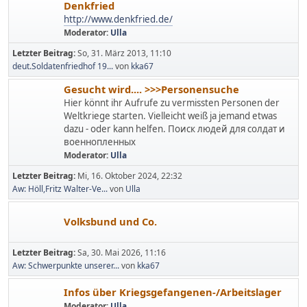
Denkfried
http://www.denkfried.de/
Moderator:
Ulla
Letzter Beitrag:
So, 31. März 2013, 11:10
deut.Soldatenfriedhof 19...
von
kka67
Gesucht wird.... >>>Personensuche
Hier könnt ihr Aufrufe zu vermissten Personen der
Weltkriege starten. Vielleicht weiß ja jemand etwas
dazu - oder kann helfen. Поиск людей для солдат и
военнопленных
Moderator:
Ulla
Letzter Beitrag:
Mi, 16. Oktober 2024, 22:32
Aw: Höll,Fritz Walter-Ve...
von
Ulla
Volksbund und Co.
Letzter Beitrag:
Sa, 30. Mai 2026, 11:16
Aw: Schwerpunkte unserer...
von
kka67
Infos über Kriegsgefangenen-/Arbeitslager
Moderator:
Ulla