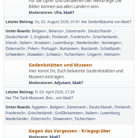
Für die Opfer und Gefallenen der Weltkriege.Die
Bilder können aus allen Ländern sein.
Moderatoren:
Ulla
,
kka67
Letzter Beitrag:
So, 02. August 2026, 07:41
Aw: Gedenkbäume
von
kka67
Unter-Boards
Belgien>
Belarus>
Dänemark>
Deutschland>
-
Deutschland> 2
England>
Finnland>
Frankreich>
Griechenland>
Irland>
Italien>
Kroatien>
Luxemburg>
Niederlande>
Norwegen>
Österreich>
Polen>
Portugal>
Rumänien>
Russland>
Schottland>
Schweden>
Slowakei>
Schweiz>
Tschechien>
Ungarn>
Vietnam>
Gedenkstätten und Museen
Hier könnt Ihr, Euch bekannte Gedenkstätten und
Museen eintragen.
Moderatoren:
Adjutant
,
kka67
Letzter Beitrag:
Fr, 03. April 2026, 21:29
Aw: The Tank Museum, Bov...
von
kka67
Unter-Boards
Ägypten>
Belgien>
Dänemark>
Deutschland>
Finnland>
Frankreich>
Griechenland>
Großbritannien>
Italien>
Luxemburg
Niederlande>
Österreich>
Slowenien>
Tschechien>
Gegen das Vergessen - Kriegsgräber
Moderator:
kka67