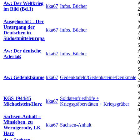
Aw: Der Weltkrieg
A
kka67
Infos. Bücher
im Bild (Bd.1)
2
0
Ausgelöscht ! - Der
S
Untergang der
A
kka67
Infos. Bücher
Deutschen in
2
Südostmitteleuropa
0
S
Aw: Der deutsche
A
kka67
Infos. Bücher
Aderlaß
2
0
S
A
Aw: Gedenkbäume
kka67
Gedenktafeln/Gedenksteine/Denkmale
2
0
S
KGS 1944/45
Soldatenfriedhöfe +
A
kka67
Michaelstein/Harz
Kriegsgräberstätten + Kriegsgräber
2
0
Sachsen-Anhalt =
S
Minsleben, zu
A
kka67
Sachsen-Anhalt
Wernigerode, LK
2
Harz
0