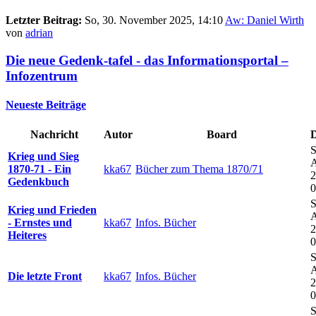
Letzter Beitrag:
So, 30. November 2025, 14:10
Aw: Daniel Wirth
von
adrian
Die neue Gedenk-tafel - das Informationsportal –
Infozentrum
Neueste Beiträge
Nachricht
Autor
Board
S
Krieg und Sieg
A
1870-71 - Ein
kka67
Bücher zum Thema 1870/71
2
Gedenkbuch
0
S
Krieg und Frieden
A
- Ernstes und
kka67
Infos. Bücher
2
Heiteres
0
S
A
Die letzte Front
kka67
Infos. Bücher
2
0
S