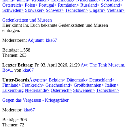
Österreich>
Polen>
Portugal>
Rumänien>
Russland>
Schottland>
Schweden>
Slowakei>
Schweiz>
Tschechien>
Ungarn>
Vietnam>
Gedenkstätten und Museen
Hier könnt Ihr, Euch bekannte Gedenkstätten und Museen
eintragen.
Moderatoren:
Adjutant
,
kka67
Beiträge: 1.558
Themen: 263
Letzter Beitrag:
Fr, 03. April 2026, 21:29
Aw: The Tank Museum,
Bov...
von
kka67
Unter-Boards
Ägypten>
Belgien>
Dänemark>
Deutschland>
Finnland>
Frankreich>
Griechenland>
Großbritannien>
Italien>
Luxemburg
Niederlande>
Österreich>
Slowenien>
Tschechien>
Gegen das Vergessen - Kriegsgräber
Moderator:
kka67
Beiträge: 306
Themen: 72