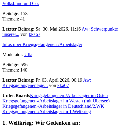
Volksbund und Co.
Beiträge: 158
Themen: 41
Letzter Beitrag:
Sa, 30. Mai 2026, 11:16
Aw: Schwerpunkte
unserer...
von
kka67
Infos über Kriegsgefangenen-/Arbeitslager
Moderator:
Ulla
Beiträge: 596
Themen: 140
Letzter Beitrag:
Fr, 03. April 2026, 00:19
Aw:
Kriegsgefangenenlage...
von
kka67
Unter-Boards
Kriegsgefangenen-/Arbeitslager im Osten
Kriegsgefangenen-/Arbeitslager im Westen (mit Übersee)
Kriegsgefangenen-/Arbeitslager in Deutschland/2.WK
Kriegsgefangenen-/Arbeitslager im 1.Weltkrieg
1. Weltkrieg: Wir Gedenken an: