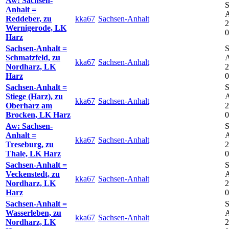
Aw: Sachsen-
S
Anhalt =
A
Reddeber, zu
kka67
Sachsen-Anhalt
2
Wernigerode, LK
0
Harz
Sachsen-Anhalt =
S
Schmatzfeld, zu
A
kka67
Sachsen-Anhalt
Nordharz, LK
2
Harz
0
Sachsen-Anhalt =
S
Stiege (Harz), zu
A
kka67
Sachsen-Anhalt
Oberharz am
2
Brocken, LK Harz
0
Aw: Sachsen-
S
Anhalt =
A
kka67
Sachsen-Anhalt
Treseburg, zu
2
Thale, LK Harz
0
Sachsen-Anhalt =
S
Veckenstedt, zu
A
kka67
Sachsen-Anhalt
Nordharz, LK
2
Harz
0
Sachsen-Anhalt =
S
Wasserleben, zu
A
kka67
Sachsen-Anhalt
Nordharz, LK
2