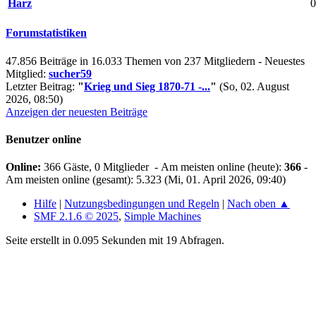
Harz
0
Forumstatistiken
47.856 Beiträge in 16.033 Themen von 237 Mitgliedern - Neuestes
Mitglied:
sucher59
Letzter Beitrag:
"
Krieg und Sieg 1870-71 -...
"
(So, 02. August
2026, 08:50)
Anzeigen der neuesten Beiträge
Benutzer online
Online:
366 Gäste, 0 Mitglieder - Am meisten online (heute):
366
-
Am meisten online (gesamt): 5.323 (Mi, 01. April 2026, 09:40)
Hilfe
|
Nutzungsbedingungen und Regeln
|
Nach oben ▲
SMF 2.1.6 © 2025
,
Simple Machines
Seite erstellt in 0.095 Sekunden mit 19 Abfragen.