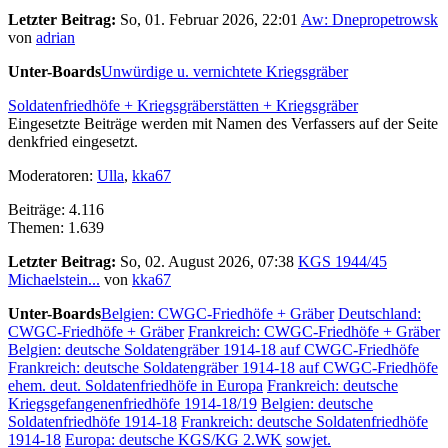
Letzter Beitrag:
So, 01. Februar 2026, 22:01
Aw: Dnepropetrowsk
von
adrian
Unter-Boards
Unwürdige u. vernichtete Kriegsgräber
Soldatenfriedhöfe + Kriegsgräberstätten + Kriegsgräber
Eingesetzte Beiträge werden mit Namen des Verfassers auf der Seite
denkfried eingesetzt.
Moderatoren:
Ulla
,
kka67
Beiträge: 4.116
Themen: 1.639
Letzter Beitrag:
So, 02. August 2026, 07:38
KGS 1944/45
Michaelstein...
von
kka67
Unter-Boards
Belgien: CWGC-Friedhöfe + Gräber
Deutschland:
CWGC-Friedhöfe + Gräber
Frankreich: CWGC-Friedhöfe + Gräber
Belgien: deutsche Soldatengräber 1914-18 auf CWGC-Friedhöfe
Frankreich: deutsche Soldatengräber 1914-18 auf CWGC-Friedhöfe
ehem. deut. Soldatenfriedhöfe in Europa
Frankreich: deutsche
Kriegsgefangenenfriedhöfe 1914-18/19
Belgien: deutsche
Soldatenfriedhöfe 1914-18
Frankreich: deutsche Soldatenfriedhöfe
1914-18
Europa: deutsche KGS/KG 2.WK
sowjet.