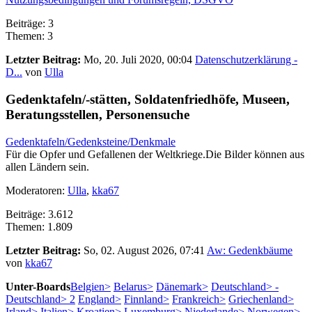
Beiträge: 3
Themen: 3
Letzter Beitrag:
Mo, 20. Juli 2020, 00:04
Datenschutzerklärung -
D...
von
Ulla
Gedenktafeln/-stätten, Soldatenfriedhöfe, Museen,
Beratungsstellen, Personensuche
Gedenktafeln/Gedenksteine/Denkmale
Für die Opfer und Gefallenen der Weltkriege.Die Bilder können aus
allen Ländern sein.
Moderatoren:
Ulla
,
kka67
Beiträge: 3.612
Themen: 1.809
Letzter Beitrag:
So, 02. August 2026, 07:41
Aw: Gedenkbäume
von
kka67
Unter-Boards
Belgien>
Belarus>
Dänemark>
Deutschland>
-
Deutschland> 2
England>
Finnland>
Frankreich>
Griechenland>
Irland>
Italien>
Kroatien>
Luxemburg>
Niederlande>
Norwegen>