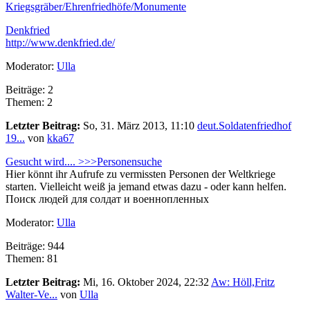
Kriegsgräber/Ehrenfriedhöfe/Monumente
Denkfried
http://www.denkfried.de/
Moderator:
Ulla
Beiträge: 2
Themen: 2
Letzter Beitrag:
So, 31. März 2013, 11:10
deut.Soldatenfriedhof
19...
von
kka67
Gesucht wird.... >>>Personensuche
Hier könnt ihr Aufrufe zu vermissten Personen der Weltkriege
starten. Vielleicht weiß ja jemand etwas dazu - oder kann helfen.
Поиск людей для солдат и военнопленных
Moderator:
Ulla
Beiträge: 944
Themen: 81
Letzter Beitrag:
Mi, 16. Oktober 2024, 22:32
Aw: Höll,Fritz
Walter-Ve...
von
Ulla