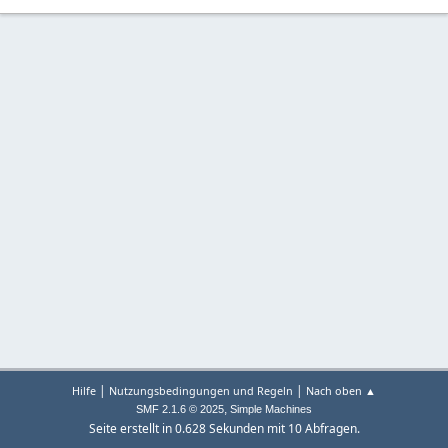
|
|
Hilfe
Nutzungsbedingungen und Regeln
Nach oben ▲
,
SMF 2.1.6 © 2025
Simple Machines
Seite erstellt in 0.628 Sekunden mit 10 Abfragen.