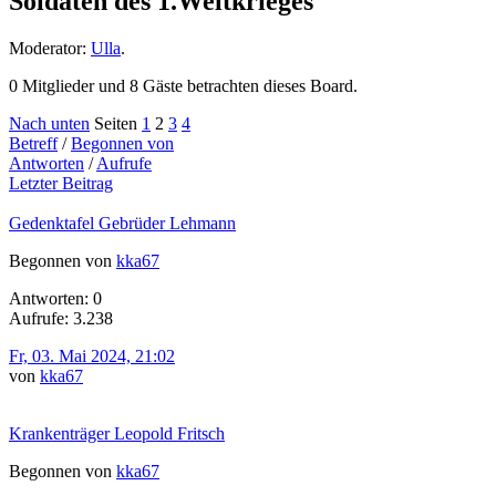
Soldaten des 1.Weltkrieges
Moderator:
Ulla
.
0 Mitglieder und 8 Gäste betrachten dieses Board.
Nach unten
Seiten
1
2
3
4
Betreff
/
Begonnen von
Antworten
/
Aufrufe
Letzter Beitrag
Gedenktafel Gebrüder Lehmann
Begonnen von
kka67
Antworten: 0
Aufrufe: 3.238
Fr, 03. Mai 2024, 21:02
von
kka67
Krankenträger Leopold Fritsch
Begonnen von
kka67