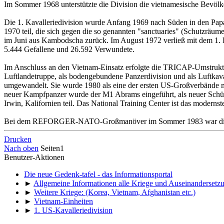
Im Sommer 1968 unterstützte die Division die vietnamesische Bevöl
Die 1. Kavalleriedivision wurde Anfang 1969 nach Süden in den Pa
1970 teil, die sich gegen die so genannten "sanctuaries" (Schutzräu
im Juni aus Kambodscha zurück. Im August 1972 verließ mit dem 1. B
5.444 Gefallene und 26.592 Verwundete.
Im Anschluss an den Vietnam-Einsatz erfolgte die TRICAP-Umstrukturie
Luftlandetruppe, als bodengebundene Panzerdivision und als Luftkava
umgewandelt. Sie wurde 1980 als eine der ersten US-Großverbände
neuer Kampfpanzer wurde der M1 Abrams eingeführt, als neuer Schütz
Irwin, Kalifornien teil. Das National Training Center ist das moder
Bei dem REFORGER-NATO-Großmanöver im Sommer 1983 war die 1. US-
Drucken
Nach oben
Seiten
1
Benutzer-Aktionen
Die neue Gedenk-tafel - das Informationsportal
►
Allgemeine Informationen alle Kriege und Auseinandersetz
►
Weitere Kriege: (Korea, Vietnam, Afghanistan etc.)
►
Vietnam-Einheiten
►
1. US-Kavalleriedivision