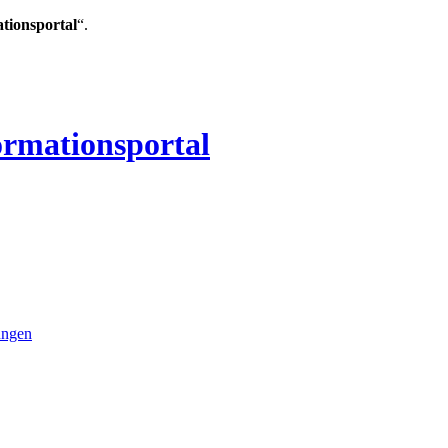
ationsportal
“.
ormationsportal
ungen