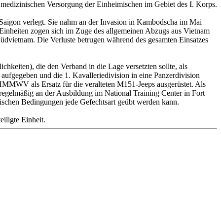
medizinischen Versorgung der Einheimischen im Gebiet des I. Korps.
Saigon verlegt. Sie nahm an der Invasion in Kambodscha im Mai
n Einheiten zogen sich im Zuge des allgemeinen Abzugs aus Vietnam
 Südvietnam. Die Verluste betrugen während des gesamten Einsatzes
hkeiten), die den Verband in die Lage versetzten sollte, als
aufgegeben und die 1. Kavalleriedivision in eine Panzerdivision
WV als Ersatz für die veralteten M151-Jeeps ausgerüstet. Als
egelmäßig an der Ausbildung im National Training Center in Fort
stischen Bedingungen jede Gefechtsart geübt werden kann.
ligte Einheit.