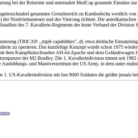
kerung bei der Reisernte und unternahm MedCap genannte Einsätze zur 
pageienschnabel genannten Grenzbereich zu Kambodscha westlich von 
me) der Nordvietnamesen und des Vietcong richtete. Die amerikanische
ataillon des 7. Kavallerie-Regiments der letzte Verband der Division
rung (TRICAP: ,,triple capabilities", dt. etwa dreifache Einsatzmöglic
llerie zu operieren. Das kurzlebige Konzept wurde schon 1975 wieder 
 mit dem Kampfhubschrauber AH-64 Apache und dem Geländewagen HMM
enpanzer der M2 Bradley. Die 1. Kavalleriedivision nimmt seit 1982 r
nste Ausbildungs- und Manöverzentrum der US Army, in dem unter reali
Kavalleriedivision mit fast 9000 Soldaten die größte jemals betei
ungen