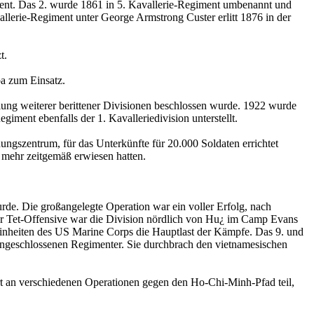
giment. Das 2. wurde 1861 in 5. Kavallerie-Regiment umbenannt und
llerie-Regiment unter George Armstrong Custer erlitt 1876 in der
t.
pa zum Einsatz.
llung weiterer berittener Divisionen beschlossen wurde. 1922 wurde
iment ebenfalls der 1. Kavalleriedivision unterstellt.
ungszentrum, für das Unterkünfte für 20.000 Soldaten errichtet
t mehr zeitgemäß erwiesen hatten.
rde. Die großangelegte Operation war ein voller Erfolg, nach
 Tet-Offensive war die Division nördlich von Hu¿ im Camp Evans
 Einheiten des US Marine Corps die Hauptlast der Kämpfe. Das 9. und
ingeschlossenen Regimenter. Sie durchbrach den vietnamesischen
ort an verschiedenen Operationen gegen den Ho-Chi-Minh-Pfad teil,