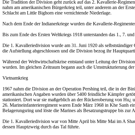
Die Tradition der Division geht zurück auf das 2. Kavallerie-Regime
nahm am amerikanischen Bürgerkrieg teil, unter anderem an der Erste
Schlacht am Little Bighorn eine vernichtende Niederlage.
Nach dem Ende der Indianerkriege wurden die Kavallerie-Regimenter e
Bis zum Ende des Ersten Weltkriegs 1918 unterstanden das 1., 7. und
Die 1. Kavalleriedivision wurde am 31. Juni 1920 als selbstständige
die Aufstellung abgeschlossen und die Division bezog ihr Hauptquartie
Während der Weltwirtschaftskrise entstand unter Leitung der Divisio
wurden. Im gleichen Zeitraum begann auch die Umstrukturierung der D
Vietnamkrieg
1967 nahm die Division an der Operation Pershing teil, die in der B
amerikanischen Angaben wurden über 5400 feindliche Kämpfer getöt
stationiert. Dort war sie maßgeblich an der Rückeroberung von Hu¿ u
26. Marineinfanterieregiment waren Ende März 1968 in Khe Sanh eing
Belagerungsring und löste die Marines als Besatzungstruppe bis zur 
Die 1. Kavalleriedivision war von Mitte April bis Mitte Mai im A Sh
dessen Hauptzweig durch das Tal führte.