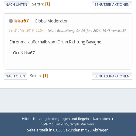
Seiten
1
NACH UNTEN
BENUTZER-AKTIONEN
kka67
Global Moderator
Sa, 21. Mai 2016, 05:54
Letzte Bearbeitung
: Sa, 29. Juni 2024, 15:43 von kka67
Ehrenmal außerhalb vom Ort in Richtung Bavigne,
Gruß kka67
Seiten
1
NACH OBEN
BENUTZER-AKTIONEN
|
|
Hilfe
Nutzungsbedingungen und Regeln
Nach oben ▲
,
SMF 2.1.6 © 2025
Simple Machines
Seite erstellt in 0.038 Sekunden mit 23 Abfragen.