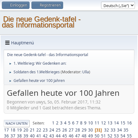
Einloggen
Registrieren
Die neue Gedenk-tafel -
das Informationsportal
Hauptmenü
Die neue Gedenk-tafel - das Informationsportal
1. Weltkrieg: Wir Gedenken an:
►
Soldaten des 1.Weltkrieges
(Moderator:
Ulla
)
►
Gefallen heute vor 100 Jahren
►
Gefallen heute vor 100 Jahren
Begonnen von uwys, So, 05. Februar 2017, 11:32
0 Mitglieder und 1 Gast betrachten dieses Thema.
1
2
3
4
5
6
7
8
9
10
11
12
13
14
15
16
Seiten
NACH UNTEN
17
18
19
20
21
22
23
24
25
26
27
28
29
30
32
33
34
35
31
36
37
38
39
40
41
42
43
44
45
46
47
48
49
50
51
52
53
54
55