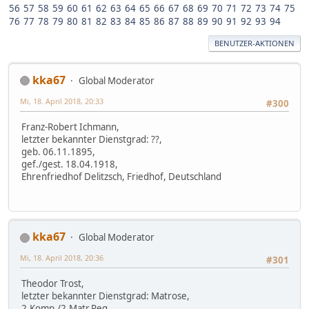
56
57
58
59
60
61
62
63
64
65
66
67
68
69
70
71
72
73
74
75
76
77
78
79
80
81
82
83
84
85
86
87
88
89
90
91
92
93
94
BENUTZER-AKTIONEN
kka67
Global Moderator
Mi, 18. April 2018, 20:33
#300
Franz-Robert Ichmann,
letzter bekannter Dienstgrad: ??,
geb. 06.11.1895,
gef./gest. 18.04.1918,
Ehrenfriedhof Delitzsch, Friedhof, Deutschland
kka67
Global Moderator
Mi, 18. April 2018, 20:36
#301
Theodor Trost,
letzter bekannter Dienstgrad: Matrose,
2.Komp./2.Matr.Reg.,