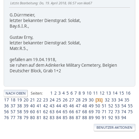
Letzte Bearbeitung
: Do, 19. April 2018, 06:57 von kka67
G.Dürrmeier,
letzter bekannter Dienstgrad: Soldat,
Bay.6.I.R.,
Gustav Erny,
letzter bekannter Dienstgrad: Soldat,
Matr.R.5.,
gefallen am 19.04.1918,
sie ruhen auf dem Adinkerke Military Cemetery, Belgien
Deutscher Block, Grab 1+2
1
2
3
4
5
6
7
8
9
10
11
12
13
14
15
16
Seiten
NACH OBEN
17
18
19
20
21
22
23
24
25
26
27
28
29
30
32
33
34
35
31
36
37
38
39
40
41
42
43
44
45
46
47
48
49
50
51
52
53
54
55
56
57
58
59
60
61
62
63
64
65
66
67
68
69
70
71
72
73
74
75
76
77
78
79
80
81
82
83
84
85
86
87
88
89
90
91
92
93
94
BENUTZER-AKTIONEN