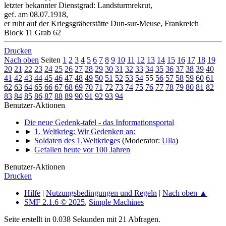
letzter bekannter Dienstgrad: Landsturmrekrut,
gef. am 08.07.1918,
er ruht auf der Kriegsgräberstätte Dun-sur-Meuse, Frankreich
Block 11 Grab 62
Drucken
Nach oben
Seiten
1
2
3
4
5
6
7
8
9
10
11
12
13
14
15
16
17
18
19
20
21
22
23
24
25
26
27
28
29
30
31
32
33
34
35
36
37
38
39
40
41
42
43
44
45
46
47
48
49
50
51
52
53
54
55
56
57
58
59
60
61
62
63
64
65
66
67
68
69
70
71
72
73
74
75
76
77
78
79
80
81
82
83
84
85
86
87
88
89
90
91
92
93
94
Benutzer-Aktionen
Die neue Gedenk-tafel - das Informationsportal
►
1. Weltkrieg: Wir Gedenken an:
►
Soldaten des 1.Weltkrieges
(Moderator:
Ulla
)
►
Gefallen heute vor 100 Jahren
Benutzer-Aktionen
Drucken
Hilfe
|
Nutzungsbedingungen und Regeln
|
Nach oben ▲
SMF 2.1.6 © 2025
,
Simple Machines
Seite erstellt in 0.038 Sekunden mit 21 Abfragen.