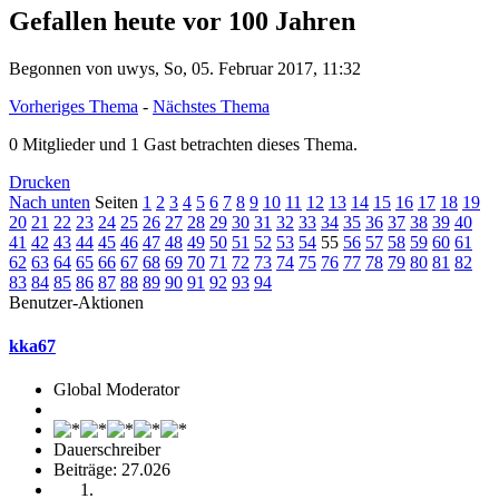
Gefallen heute vor 100 Jahren
Begonnen von uwys, So, 05. Februar 2017, 11:32
Vorheriges Thema
-
Nächstes Thema
0 Mitglieder und 1 Gast betrachten dieses Thema.
Drucken
Nach unten
Seiten
1
2
3
4
5
6
7
8
9
10
11
12
13
14
15
16
17
18
19
20
21
22
23
24
25
26
27
28
29
30
31
32
33
34
35
36
37
38
39
40
41
42
43
44
45
46
47
48
49
50
51
52
53
54
55
56
57
58
59
60
61
62
63
64
65
66
67
68
69
70
71
72
73
74
75
76
77
78
79
80
81
82
83
84
85
86
87
88
89
90
91
92
93
94
Benutzer-Aktionen
kka67
Global Moderator
Dauerschreiber
Beiträge: 27.026