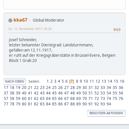
kka67
Global Moderator
So, 12. November 2017, 05:20
#69
Josef Schneider,
letzter bekannter Dienstgrad: Landsturmmann,
gefallen am 12.11.1917,
er ruht auf der Kriegsgräberstätte in Brüssel-Evere, Belgien
Block 1 Grab 20
1
2
3
4
5
6
8
9
10
11
12
13
14
15
16
Seiten
7
NACH OBEN
17
18
19
20
21
22
23
24
25
26
27
28
29
30
31
32
33
34
35
36
37
38
39
40
41
42
43
44
45
46
47
48
49
50
51
52
53
54
55
56
57
58
59
60
61
62
63
64
65
66
67
68
69
70
71
72
73
74
75
76
77
78
79
80
81
82
83
84
85
86
87
88
89
90
91
92
93
94
BENUTZER-AKTIONEN