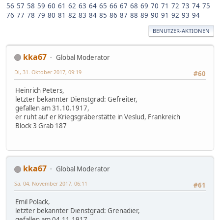
56
57
58
59
60
61
62
63
64
65
66
67
68
69
70
71
72
73
74
75
76
77
78
79
80
81
82
83
84
85
86
87
88
89
90
91
92
93
94
BENUTZER-AKTIONEN
kka67
Global Moderator
Di, 31. Oktober 2017, 09:19
#60
Heinrich Peters,
letzter bekannter Dienstgrad: Gefreiter,
gefallen am 31.10.1917,
er ruht auf er Kriegsgräberstätte in Veslud, Frankreich
Block 3 Grab 187
kka67
Global Moderator
Sa, 04. November 2017, 06:11
#61
Emil Polack,
letzter bekannter Dienstgrad: Grenadier,
gefallen am 04.11.1917,