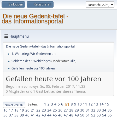
Einloggen
Registrieren
Die neue Gedenk-tafel -
das Informationsportal
Hauptmenü
Die neue Gedenk-tafel - das Informationsportal
1. Weltkrieg: Wir Gedenken an:
►
Soldaten des 1.Weltkrieges
(Moderator:
Ulla
)
►
Gefallen heute vor 100 Jahren
►
Gefallen heute vor 100 Jahren
Begonnen von uwys, So, 05. Februar 2017, 11:32
0 Mitglieder und 1 Gast betrachten dieses Thema.
1
2
3
4
5
6
8
9
10
11
12
13
14
15
Seiten
7
NACH UNTEN
16
17
18
19
20
21
22
23
24
25
26
27
28
29
30
31
32
33
34
35
36
37
38
39
40
41
42
43
44
45
46
47
48
49
50
51
52
53
54
55