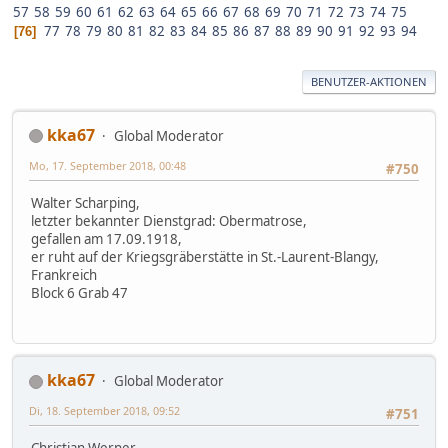
57
58
59
60
61
62
63
64
65
66
67
68
69
70
71
72
73
74
75
77
78
79
80
81
82
83
84
85
86
87
88
89
90
91
92
93
94
76
BENUTZER-AKTIONEN
kka67
Global Moderator
Mo, 17. September 2018, 00:48
#750
Walter Scharping,
letzter bekannter Dienstgrad: Obermatrose,
gefallen am 17.09.1918,
er ruht auf der Kriegsgräberstätte in St.-Laurent-Blangy,
Frankreich
Block 6 Grab 47
kka67
Global Moderator
Di, 18. September 2018, 09:52
#751