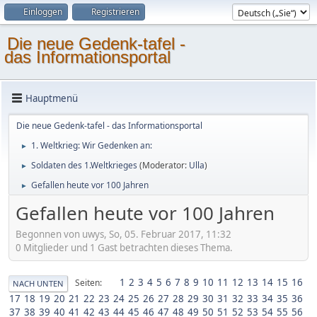
Einloggen
Registrieren
Die neue Gedenk-tafel -
das Informationsportal
Hauptmenü
Die neue Gedenk-tafel - das Informationsportal
1. Weltkrieg: Wir Gedenken an:
►
Soldaten des 1.Weltkrieges
(Moderator:
Ulla
)
►
Gefallen heute vor 100 Jahren
►
Gefallen heute vor 100 Jahren
Begonnen von uwys, So, 05. Februar 2017, 11:32
0 Mitglieder und 1 Gast betrachten dieses Thema.
1
2
3
4
5
6
7
8
9
10
11
12
13
14
15
16
Seiten
NACH UNTEN
17
18
19
20
21
22
23
24
25
26
27
28
29
30
31
32
33
34
35
36
37
38
39
40
41
42
43
44
45
46
47
48
49
50
51
52
53
54
55
56