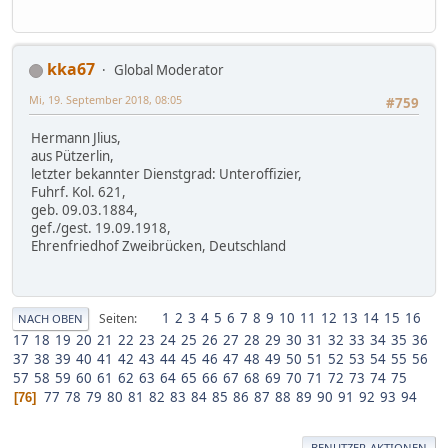
kka67
Global Moderator
Mi, 19. September 2018, 08:05
#759
Hermann Jlius,
aus Pützerlin,
letzter bekannter Dienstgrad: Unteroffizier,
Fuhrf. Kol. 621,
geb. 09.03.1884,
gef./gest. 19.09.1918,
Ehrenfriedhof Zweibrücken, Deutschland
1
2
3
4
5
6
7
8
9
10
11
12
13
14
15
16
Seiten
NACH OBEN
17
18
19
20
21
22
23
24
25
26
27
28
29
30
31
32
33
34
35
36
37
38
39
40
41
42
43
44
45
46
47
48
49
50
51
52
53
54
55
56
57
58
59
60
61
62
63
64
65
66
67
68
69
70
71
72
73
74
75
77
78
79
80
81
82
83
84
85
86
87
88
89
90
91
92
93
94
76
BENUTZER-AKTIONEN