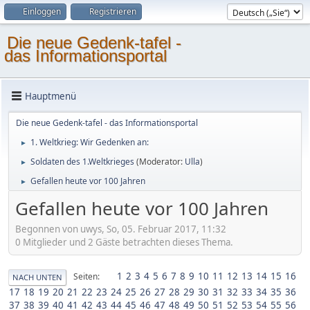
Einloggen
Registrieren
Die neue Gedenk-tafel -
das Informationsportal
Hauptmenü
Die neue Gedenk-tafel - das Informationsportal
1. Weltkrieg: Wir Gedenken an:
►
Soldaten des 1.Weltkrieges
(Moderator:
Ulla
)
►
Gefallen heute vor 100 Jahren
►
Gefallen heute vor 100 Jahren
Begonnen von uwys, So, 05. Februar 2017, 11:32
0 Mitglieder und 2 Gäste betrachten dieses Thema.
1
2
3
4
5
6
7
8
9
10
11
12
13
14
15
16
Seiten
NACH UNTEN
17
18
19
20
21
22
23
24
25
26
27
28
29
30
31
32
33
34
35
36
37
38
39
40
41
42
43
44
45
46
47
48
49
50
51
52
53
54
55
56