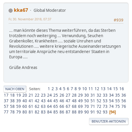
kka67
Global Moderator
Fr, 30. November 2018, 07:37
#939
... man könnte dieses Thema weiterführen, da das Sterben
trotzdem noch weiterging ... Verwundung, Seuchen
Grabenkoller, Krankheiten .... soziale Unruhen und
Revolutionen .... weitere kriegerische Auseinandersetzungen
um territoriale Ansprüche neu entstandener Staaten in
Europa ....
Grüße Andreas
1
2
3
4
5
6
7
8
9
10
11
12
13
14
15
16
Seiten
NACH OBEN
17
18
19
20
21
22
23
24
25
26
27
28
29
30
31
32
33
34
35
36
37
38
39
40
41
42
43
44
45
46
47
48
49
50
51
52
53
54
55
56
57
58
59
60
61
62
63
64
65
66
67
68
69
70
71
72
73
74
75
76
77
78
79
80
81
82
83
84
85
86
87
88
89
90
91
92
93
94
BENUTZER-AKTIONEN