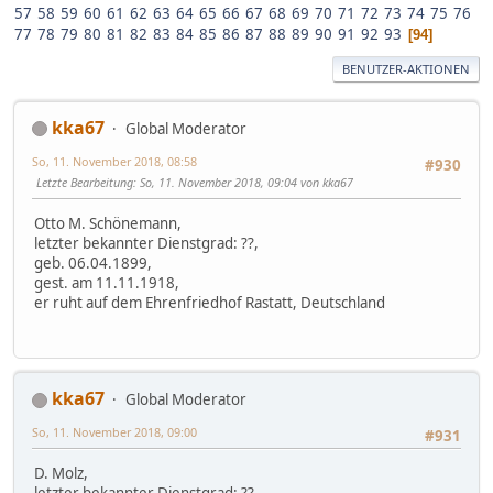
57
58
59
60
61
62
63
64
65
66
67
68
69
70
71
72
73
74
75
76
77
78
79
80
81
82
83
84
85
86
87
88
89
90
91
92
93
94
BENUTZER-AKTIONEN
kka67
Global Moderator
So, 11. November 2018, 08:58
#930
Letzte Bearbeitung
: So, 11. November 2018, 09:04 von kka67
Otto M. Schönemann,
letzter bekannter Dienstgrad: ??,
geb. 06.04.1899,
gest. am 11.11.1918,
er ruht auf dem Ehrenfriedhof Rastatt, Deutschland
kka67
Global Moderator
So, 11. November 2018, 09:00
#931
D. Molz,