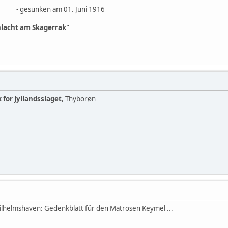
m 01. Juni 1916
hlacht am Skagerrak"
for Jyllandsslaget
, Thyborøn
helmshaven: Gedenkblatt für den Matrosen Keymel ...