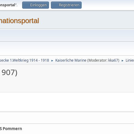
onsportal
“.
Einloggen
Registrieren
mationsportal
secke 1.Weltkrieg 1914 - 1918
Kaiserliche Marine
(Moderator:
kka67
)
Lini
►
►
1907)
SMS Pommern