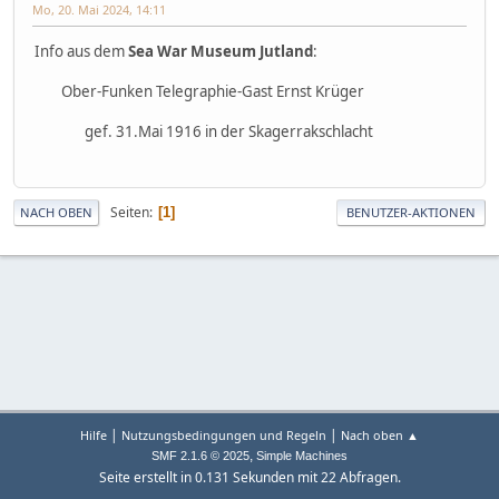
Mo, 20. Mai 2024, 14:11
Info aus dem
Sea War Museum Jutland
:
Ober-Funken Telegraphie-Gast Ernst Krüger
gef. 31.Mai 1916 in der Skagerrakschlacht
Seiten
1
NACH OBEN
BENUTZER-AKTIONEN
|
|
Hilfe
Nutzungsbedingungen und Regeln
Nach oben ▲
,
SMF 2.1.6 © 2025
Simple Machines
Seite erstellt in 0.131 Sekunden mit 22 Abfragen.