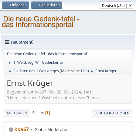
Einloggen
Registrieren
Die neue Gedenk-tafel -
das Informationsportal
Hauptmenü
Die neue Gedenk-tafel - das Informationsportal
1. Weltkrieg: Wir Gedenken an:
►
Soldaten des 1.Weltkrieges
(Moderator:
Ulla
)
Ernst Krüger
►
►
Ernst Krüger
Begonnen von kka67, Mo, 20. Mai 2024, 14:11
0 Mitglieder und 1 Gast betrachten dieses Thema.
Seiten
1
NACH UNTEN
BENUTZER-AKTIONEN
kka67
Global Moderator