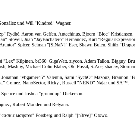
" González und Will "Kindred" Wagner.
Ozp" Rydhé, Aaron van Geffen, Antechinus, Bjoern "Bloc" Kristianse
lian" Stovell, Juan "JayBachatero" Hernandez, Karl "RegularExpress
Arantor" Spicer, Selman "[SiNaN]" Eser, Shawn Bulen, Shitiz "Drago
ksi "Lex" Kilpinen, br360, GigaWatt, ziycon, Adam Tallon, Bigguy, B
ash, Mashby, Michael Colin Blaber, Old Fossil, S-Ace, shadav, Stor
 Jonathan "vbgamer45" Valentin, Sami "SychO" Mazouz, Brannon "B"
ck." Gomez, NanoSector, Ricky., Russell "NEND" Najar und SA™.
me Spence und Joshua "groundup" Dickerson.
nguez, Robert Monden und Relyana.
 "cσσкιє мσηѕтєя" Forsberg und Ralph "[n3rve]" Otowo.