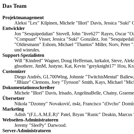
Das Team
Projektmanagement
Aleksi "Lex" Kilpinen, Michele "Illori" Davis, Jessica "Suki
Entwickler
Jon "Sesquipedalian" Stovell, John "live627" Rayes, Oscar "
"Compuart" Visser, Jessica "Suki" González, Jon "Sesquipeda
"Oldiesmann" Eshom, Michael "Thantos" Miller, Norv, Peter "
und winrules.
Support-Spezialisten
Will "Kindred" Wagner, Doug Heffernan, lurkalot, Steve, Ale
gbsothere, JimM, Justyne, Kat, Kevin "greyknight17" Hou, Kr
Customizer
Diego Andrés, GL700Wing, Johnnie "TwitchisMental" Ballew,
"JBlaze" Clemons, Joey "Tyrsson" Smith, Kays, Michael "Mi
Dokumentationsschreiber
Michele "Illori" Davis, Irisado, AngelinaBelle, Chainy, Grae
Übersetzer
Nikola "Dzonny" Novaković, m4z, Francisco "d3vcho" Domí
Marketing
Adish "(F.L.A.M.E.R)" Patel, Bryan "Runic" Deakin, Marcus
Webseiten-Administratoren
Jeremy "SleePy" Darwood.
Server-Administratoren