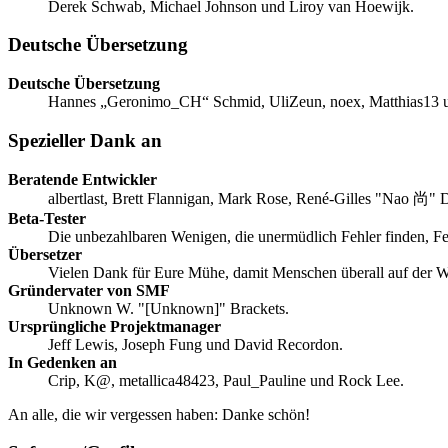
Derek Schwab, Michael Johnson und Liroy van Hoewijk.
Deutsche Übersetzung
Deutsche Übersetzung
Hannes „Geronimo_CH“ Schmid, UliZeun, noex, Matthias13 un
Spezieller Dank an
Beratende Entwickler
albertlast, Brett Flannigan, Mark Rose, René-Gilles "Nao 尚" D
Beta-Tester
Die unbezahlbaren Wenigen, die unermüdlich Fehler finden, F
Übersetzer
Vielen Dank für Eure Mühe, damit Menschen überall auf der 
Gründervater von SMF
Unknown W. "[Unknown]" Brackets.
Ursprüngliche Projektmanager
Jeff Lewis, Joseph Fung und David Recordon.
In Gedenken an
Crip, K@, metallica48423, Paul_Pauline und Rock Lee.
An alle, die wir vergessen haben: Danke schön!