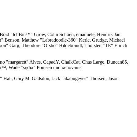
n, Brad "IchBin™" Grow, Colin Schoen, emanuele, Hendrik Jan
ion" Benson, Matthew "Labradoodle-360" Kerle, Grudge, Michael
oon" Garg, Theodore "Orstio" Hildebrandt, Thorsten "TE" Eurich
runo "margarett" Alves, CapadY, ChalkCat, Chas Large, Duncan85,
man™, Wade "sησω" Poulsen und xenovanis.
 Hall, Gary M. Gadsdon, Jack "akabugeyes" Thorsen, Jason