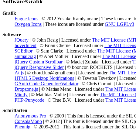
Software/Grafik
Grafik
Fugue Icons
| © 2012 Yusuke Kamiyamane | These icons are li
Oxygen Icons
| These icons are licensed under
GNU LGPLv3
Software
JQuery
| © John Resig | Licensed under
The MIT License (MI
hoverIntent
| © Brian Cherne | Licensed under
The MIT Licens
SCEditor
| © Sam Clarke | Licensed under
The MIT License (
animaDrag
| © Abel Mohler | Licensed under
The MIT License
jQuery Custom Scrollbar
| © Maciej Zubala | Licensed under
T
jQuery Responsive Slider
| © booncon ROCKETS | Licensed 
At.js
| © chord.luo@gmail.com | Licensed under
The MIT Lice
HTML5 Desktop Notifications
| © Tsvetan Tsvetkov | License
GAuth Code Generator/Validator
| © Chris Cornutt | Licensed
Dropzone.js
| © Matias Meno | Licensed under
The MIT Licen
Minify
| © Matthias Mullie | Licensed under
The MIT License 
PHP-Punycode
| © True B.V. | Licensed under
The MIT Licen
Schriftarten
Anonymous Pro
| © 2009 | This font is licensed under the SIL
ConsolaMono
| © 2012 | This font is licensed under the SIL O
Phennig
| © 2009-2012 | This font is licensed under the SIL Op