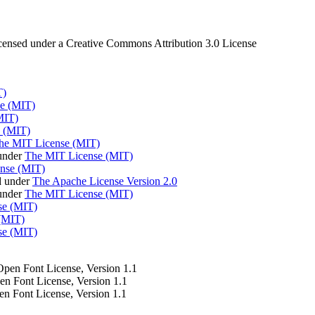
censed under a Creative Commons Attribution 3.0 License
T)
e (MIT)
MIT)
 (MIT)
he MIT License (MIT)
under
The MIT License (MIT)
nse (MIT)
d under
The Apache License Version 2.0
 under
The MIT License (MIT)
se (MIT)
(MIT)
se (MIT)
 Open Font License, Version 1.1
pen Font License, Version 1.1
en Font License, Version 1.1