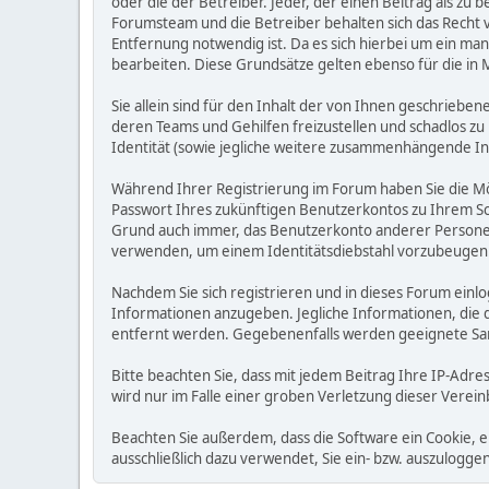
oder die der Betreiber. Jeder, der einen Beitrag als 
Forumsteam und die Betreiber behalten sich das Recht v
Entfernung notwendig ist. Da es sich hierbei um ein man
bearbeiten. Diese Grundsätze gelten ebenso für die in 
Sie allein sind für den Inhalt der von Ihnen geschrie
deren Teams und Gehilfen freizustellen und schadlos zu 
Identität (sowie jegliche weitere zusammenhängende I
Während Ihrer Registrierung im Forum haben Sie die M
Passwort Ihres zukünftigen Benutzerkontos zu Ihrem Sc
Grund auch immer, das Benutzerkonto anderer Personen
verwenden, um einem Identitätsdiebstahl vorzubeugen
Nachdem Sie sich registrieren und in dieses Forum einlo
Informationen anzugeben. Jegliche Informationen, die
entfernt werden. Gegebenenfalls werden geeignete Sa
Bitte beachten Sie, dass mit jedem Beitrag Ihre IP-Adre
wird nur im Falle einer groben Verletzung dieser Vere
Beachten Sie außerdem, dass die Software ein Cookie, 
ausschließlich dazu verwendet, Sie ein- bzw. auszulog