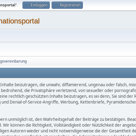
onsportal
“.
Einloggen
Registrieren
mationsportal
ngsvereinbarung
Inhalte beizutragen, die unwahr, diffamierend, ungenau oder falsch, mis
d, bedrohend, die Privatsphäre verletzend, von sexueller oder pornografi
ne rechtlich geschützten Inhalte beizutragen, es sei denn, Sie sind der 
 und Denial-of-Service-Angriffe, Werbung, Kettenbriefe, Pyramidensche
 unmöglich ist, den Wahrheitsgehalt der Beiträge zu bestätigen. Beachte
d. Wir können die Richtigkeit, Vollständigkeit oder Nützlichkeit der ange
eiligen Autoren wieder und nicht notwendigerweise die der Gesamtheit d