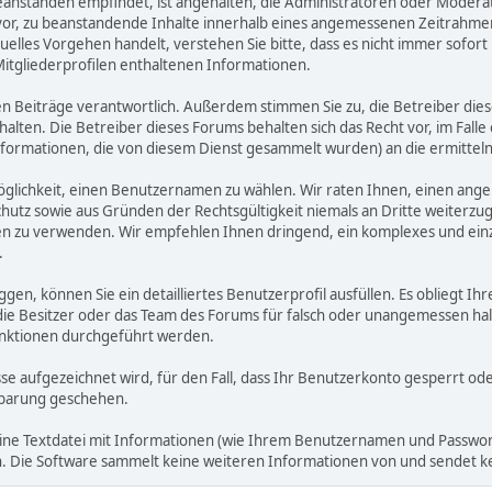
zu beanstanden empfindet, ist angehalten, die Administratoren oder Mod
or, zu beanstandende Inhalte innerhalb eines angemessenen Zeitrahmens 
uelles Vorgehen handelt, verstehen Sie bitte, dass es nicht immer sofort 
Mitgliederprofilen enthaltenen Informationen.
benen Beiträge verantwortlich. Außerdem stimmen Sie zu, die Betreiber 
halten. Die Betreiber dieses Forums behalten sich das Recht vor, im Falle
nformationen, die von diesem Dienst gesammelt wurden) an die ermitt
öglichkeit, einen Benutzernamen zu wählen. Wir raten Ihnen, einen an
hutz sowie aus Gründen der Rechtsgültigkeit niemals an Dritte weiterz
 zu verwenden. Wir empfehlen Ihnen dringend, ein komplexes und einzi
.
ggen, können Sie ein detailliertes Benutzerprofil ausfüllen. Es obliegt
 die Besitzer oder das Team des Forums für falsch oder unangemessen h
nktionen durchgeführt werden.
sse aufgezeichnet wird, für den Fall, dass Ihr Benutzerkonto gesperrt o
inbarung geschehen.
eine Textdatei mit Informationen (wie Ihrem Benutzernamen und Passwort
gen. Die Software sammelt keine weiteren Informationen von und sendet