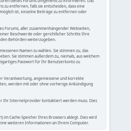
eratoren dieses Forums umgehend zu informieren. Das
zu entfernen, falls sie entscheiden, dass eine
möglich ist, einzelne Beiträge zu entfernen oder
dieses Forums, aller zusammenhängender Webseiten,
 einer Beschwerde oder gerichtlicher Schritte Ihre
elnden Behörden weiterzugeben.
gemessenen Namen zu wählen. Sie stimmen zu, das
ugeben. Sie stimmen außerdem zu, niemals, aus welchem
gartiges Passwort für Ihr Benutzerkonto zu
 Ihrer Verantwortung, angemessene und korrekte
alten, werden mit oder ohne vorherige Ankündigung
der Ihr Internetprovider kontaktiert werden muss. Dies
) im Cache-Speicher Ihres Browsers ablegt. Dies wird
 keine weiteren Informationen an Ihrem Computer.