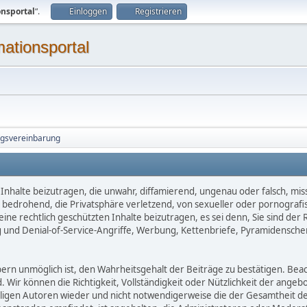
onsportal
“.
Einloggen
Registrieren
mationsportal
ngsvereinbarung
Inhalte beizutragen, die unwahr, diffamierend, ungenau oder falsch, mis
d, bedrohend, die Privatsphäre verletzend, von sexueller oder pornografi
ne rechtlich geschützten Inhalte beizutragen, es sei denn, Sie sind der 
 und Denial-of-Service-Angriffe, Werbung, Kettenbriefe, Pyramidensche
 unmöglich ist, den Wahrheitsgehalt der Beiträge zu bestätigen. Beachte
d. Wir können die Richtigkeit, Vollständigkeit oder Nützlichkeit der ange
eiligen Autoren wieder und nicht notwendigerweise die der Gesamtheit d