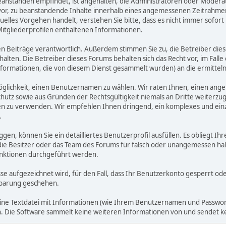
zu beanstanden empfindet, ist angehalten, die Administratoren oder Mod
or, zu beanstandende Inhalte innerhalb eines angemessenen Zeitrahmens 
uelles Vorgehen handelt, verstehen Sie bitte, dass es nicht immer sofort 
Mitgliederprofilen enthaltenen Informationen.
benen Beiträge verantwortlich. Außerdem stimmen Sie zu, die Betreiber 
halten. Die Betreiber dieses Forums behalten sich das Recht vor, im Falle
nformationen, die von diesem Dienst gesammelt wurden) an die ermitt
öglichkeit, einen Benutzernamen zu wählen. Wir raten Ihnen, einen an
hutz sowie aus Gründen der Rechtsgültigkeit niemals an Dritte weiterz
 zu verwenden. Wir empfehlen Ihnen dringend, ein komplexes und einzi
.
ggen, können Sie ein detailliertes Benutzerprofil ausfüllen. Es obliegt
 die Besitzer oder das Team des Forums für falsch oder unangemessen h
nktionen durchgeführt werden.
sse aufgezeichnet wird, für den Fall, dass Ihr Benutzerkonto gesperrt o
inbarung geschehen.
eine Textdatei mit Informationen (wie Ihrem Benutzernamen und Passwort
gen. Die Software sammelt keine weiteren Informationen von und sendet