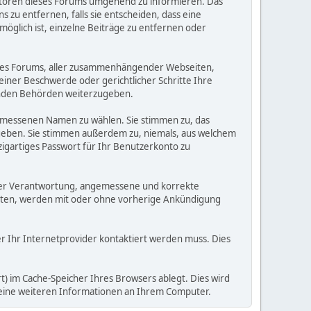
eratoren dieses Forums umgehend zu informieren. Das
zu entfernen, falls sie entscheiden, dass eine
möglich ist, einzelne Beiträge zu entfernen oder
dieses Forums, aller zusammenhängender Webseiten,
 einer Beschwerde oder gerichtlicher Schritte Ihre
elnden Behörden weiterzugeben.
gemessenen Namen zu wählen. Sie stimmen zu, das
ugeben. Sie stimmen außerdem zu, niemals, aus welchem
gartiges Passwort für Ihr Benutzerkonto zu
 Ihrer Verantwortung, angemessene und korrekte
alten, werden mit oder ohne vorherige Ankündigung
der Ihr Internetprovider kontaktiert werden muss. Dies
) im Cache-Speicher Ihres Browsers ablegt. Dies wird
 keine weiteren Informationen an Ihrem Computer.