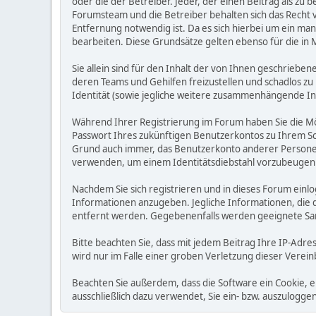
oder die der Betreiber. Jeder, der einen Beitrag als 
Forumsteam und die Betreiber behalten sich das Recht v
Entfernung notwendig ist. Da es sich hierbei um ein man
bearbeiten. Diese Grundsätze gelten ebenso für die in 
Sie allein sind für den Inhalt der von Ihnen geschrie
deren Teams und Gehilfen freizustellen und schadlos zu 
Identität (sowie jegliche weitere zusammenhängende I
Während Ihrer Registrierung im Forum haben Sie die M
Passwort Ihres zukünftigen Benutzerkontos zu Ihrem Sc
Grund auch immer, das Benutzerkonto anderer Personen
verwenden, um einem Identitätsdiebstahl vorzubeugen
Nachdem Sie sich registrieren und in dieses Forum einlo
Informationen anzugeben. Jegliche Informationen, die
entfernt werden. Gegebenenfalls werden geeignete Sa
Bitte beachten Sie, dass mit jedem Beitrag Ihre IP-Adre
wird nur im Falle einer groben Verletzung dieser Vere
Beachten Sie außerdem, dass die Software ein Cookie, 
ausschließlich dazu verwendet, Sie ein- bzw. auszulog