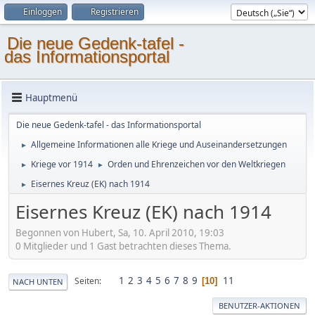
Einloggen
Registrieren
Die neue Gedenk-tafel -
das Informationsportal
Hauptmenü
Die neue Gedenk-tafel - das Informationsportal
Allgemeine Informationen alle Kriege und Auseinandersetzungen
►
Kriege vor 1914
Orden und Ehrenzeichen vor den Weltkriegen
►
►
Eisernes Kreuz (EK) nach 1914
►
Eisernes Kreuz (EK) nach 1914
Begonnen von Hubert, Sa, 10. April 2010, 19:03
0 Mitglieder und 1 Gast betrachten dieses Thema.
1
2
3
4
5
6
7
8
9
11
Seiten
10
NACH UNTEN
BENUTZER-AKTIONEN