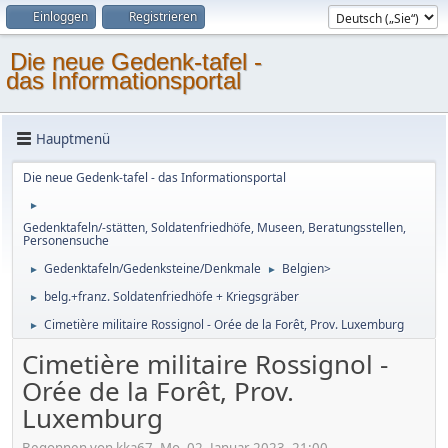
Einloggen
Registrieren
Die neue Gedenk-tafel -
das Informationsportal
Hauptmenü
Die neue Gedenk-tafel - das Informationsportal
►
Gedenktafeln/-stätten, Soldatenfriedhöfe, Museen, Beratungsstellen,
Personensuche
Gedenktafeln/Gedenksteine/Denkmale
Belgien>
►
►
belg.+franz. Soldatenfriedhöfe + Kriegsgräber
►
Cimetière militaire Rossignol - Orée de la Forêt, Prov. Luxemburg
►
Cimetière militaire Rossignol -
Orée de la Forêt, Prov.
Luxemburg
Begonnen von kka67, Mo, 02. Januar 2023, 21:00