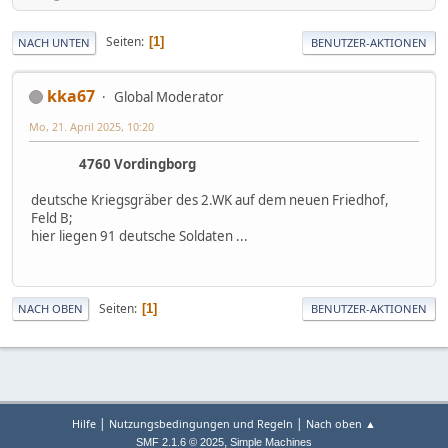
Seiten
1
NACH UNTEN
BENUTZER-AKTIONEN
kka67
Global Moderator
Mo, 21. April 2025, 10:20
4760 Vordingborg
deutsche Kriegsgräber des 2.WK auf dem neuen Friedhof,
Feld B;
hier liegen 91 deutsche Soldaten ...
Seiten
1
NACH OBEN
BENUTZER-AKTIONEN
|
|
Hilfe
Nutzungsbedingungen und Regeln
Nach oben ▲
,
SMF 2.1.6 © 2025
Simple Machines