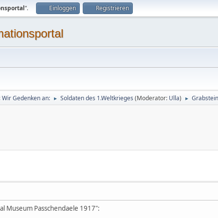
onsportal
“.
Einloggen
Registrieren
mationsportal
g: Wir Gedenken an:
Soldaten des 1.Weltkrieges
(Moderator:
Ulla
)
Grabstein
►
►
l Museum Passchendaele 1917":