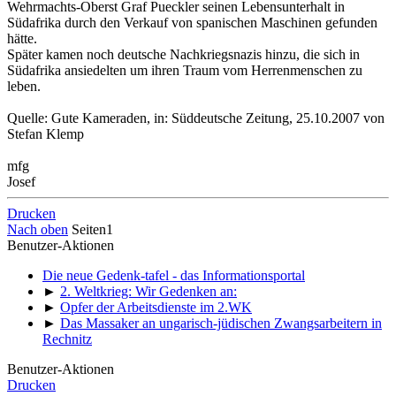
Wehrmachts-Oberst Graf Pueckler seinen Lebensunterhalt in
Südafrika durch den Verkauf von spanischen Maschinen gefunden
hätte.
Später kamen noch deutsche Nachkriegsnazis hinzu, die sich in
Südafrika ansiedelten um ihren Traum vom Herrenmenschen zu
leben.
Quelle: Gute Kameraden, in: Süddeutsche Zeitung, 25.10.2007 von
Stefan Klemp
mfg
Josef
Drucken
Nach oben
Seiten
1
Benutzer-Aktionen
Die neue Gedenk-tafel - das Informationsportal
►
2. Weltkrieg: Wir Gedenken an:
►
Opfer der Arbeitsdienste im 2.WK
►
Das Massaker an ungarisch-jüdischen Zwangsarbeitern in
Rechnitz
Benutzer-Aktionen
Drucken