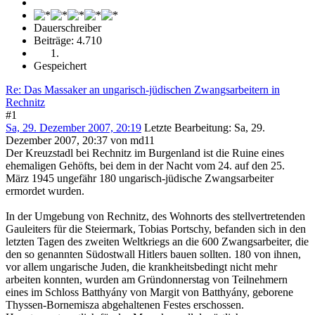
Dauerschreiber
Beiträge: 4.710
Gespeichert
Re: Das Massaker an ungarisch-jüdischen Zwangsarbeitern in
Rechnitz
#1
Sa, 29. Dezember 2007, 20:19
Letzte Bearbeitung
: Sa, 29.
Dezember 2007, 20:37 von md11
Der Kreuzstadl bei Rechnitz im Burgenland ist die Ruine eines
ehemaligen Gehöfts, bei dem in der Nacht vom 24. auf den 25.
März 1945 ungefähr 180 ungarisch-jüdische Zwangsarbeiter
ermordet wurden.
In der Umgebung von Rechnitz, des Wohnorts des stellvertretenden
Gauleiters für die Steiermark, Tobias Portschy, befanden sich in den
letzten Tagen des zweiten Weltkriegs an die 600 Zwangsarbeiter, die
den so genannten Südostwall Hitlers bauen sollten. 180 von ihnen,
vor allem ungarische Juden, die krankheitsbedingt nicht mehr
arbeiten konnten, wurden am Gründonnerstag von Teilnehmern
eines im Schloss Batthyány von Margit von Batthyány, geborene
Thyssen-Bornemisza abgehaltenen Festes erschossen.