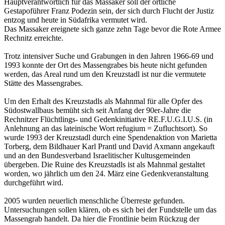
Hauptverantwortlich für das Massaker soll der örtliche
Gestapoführer Franz Podezin sein, der sich durch Flucht der Justiz
entzog und heute in Südafrika vermutet wird.
Das Massaker ereignete sich ganze zehn Tage bevor die Rote Armee
Rechnitz erreichte.
Trotz intensiver Suche und Grabungen in den Jahren 1966-69 und
1993 konnte der Ort des Massengrabes bis heute nicht gefunden
werden, das Areal rund um den Kreuzstadl ist nur die vermutete
Stätte des Massengrabes.
Um den Erhalt des Kreuzstadls als Mahnmal für alle Opfer des
Südostwallbaus bemüht sich seit Anfang der 90er-Jahre die
Rechnitzer Flüchtlings- und Gedenkinitiative RE.F.U.G.I.U.S. (in
Anlehnung an das lateinische Wort refugium = Zufluchtsort). So
wurde 1993 der Kreuzstadl durch eine Spendenaktion von Marietta
Torberg, dem Bildhauer Karl Prantl und David Axmann angekauft
und an den Bundesverband Israelitischer Kultusgemeinden
übergeben. Die Ruine des Kreuzstadls ist als Mahnmal gestaltet
worden, wo jährlich um den 24. März eine Gedenkveranstaltung
durchgeführt wird.
2005 wurden neuerlich menschliche Überreste gefunden.
Untersuchungen sollen klären, ob es sich bei der Fundstelle um das
Massengrab handelt. Da hier die Frontlinie beim Rückzug der