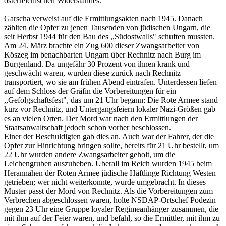
österreichischen Widerstandes.
Garscha verweist auf die Ermittlungsakten nach 1945. Danach
zählten die Opfer zu jenen Tausenden von jüdischen Ungarn, die
seit Herbst 1944 für den Bau des ,,Südostwalls" schuften mussten.
Am 24. März brachte ein Zug 600 dieser Zwangsarbeiter von
Köszeg im benachbarten Ungarn über Rechnitz nach Burg im
Burgenland. Da ungefähr 30 Prozent von ihnen krank und
geschwächt waren, wurden diese zurück nach Rechnitz
transportiert, wo sie am frühen Abend eintrafen. Unterdessen liefen
auf dem Schloss der Gräfin die Vorbereitungen für ein
,,Gefolgschaftsfest", das um 21 Uhr begann: Die Rote Armee stand
kurz vor Rechnitz, und Untergangsfeiern lokaler Nazi-Größen gab
es an vielen Orten. Der Mord war nach den Ermittlungen der
Staatsanwaltschaft jedoch schon vorher beschlossen.
Einer der Beschuldigten gab dies an. Auch war der Fahrer, der die
Opfer zur Hinrichtung bringen sollte, bereits für 21 Uhr bestellt, um
22 Uhr wurden andere Zwangsarbeiter geholt, um die
Leichengruben auszuheben. Überall im Reich wurden 1945 beim
Herannahen der Roten Armee jüdische Häftlinge Richtung Westen
getrieben; wer nicht weiterkonnte, wurde umgebracht. In dieses
Muster passt der Mord von Rechnitz. Als die Vorbereitungen zum
Verbrechen abgeschlossen waren, holte NSDAP-Ortschef Podezin
gegen 23 Uhr eine Gruppe loyaler Regimeanhänger zusammen, die
mit ihm auf der Feier waren, und befahl, so die Ermittler, mit ihm zu