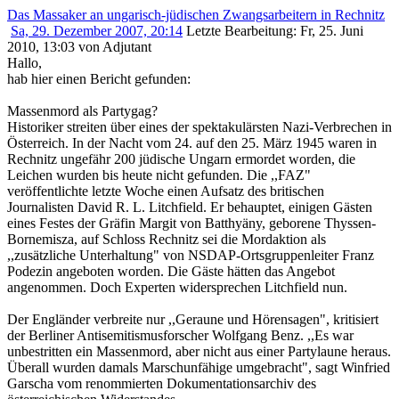
Das Massaker an ungarisch-jüdischen Zwangsarbeitern in Rechnitz
Sa, 29. Dezember 2007, 20:14
Letzte Bearbeitung
: Fr, 25. Juni
2010, 13:03 von Adjutant
Hallo,
hab hier einen Bericht gefunden:
Massenmord als Partygag?
Historiker streiten über eines der spektakulärsten Nazi-Verbrechen in
Österreich. In der Nacht vom 24. auf den 25. März 1945 waren in
Rechnitz ungefähr 200 jüdische Ungarn ermordet worden, die
Leichen wurden bis heute nicht gefunden. Die ,,FAZ"
veröffentlichte letzte Woche einen Aufsatz des britischen
Journalisten David R. L. Litchfield. Er behauptet, einigen Gästen
eines Festes der Gräfin Margit von Batthyäny, geborene Thyssen-
Bornemisza, auf Schloss Rechnitz sei die Mordaktion als
,,zusätzliche Unterhaltung" von NSDAP-Ortsgruppenleiter Franz
Podezin angeboten worden. Die Gäste hätten das Angebot
angenommen. Doch Experten widersprechen Litchfield nun.
Der Engländer verbreite nur ,,Geraune und Hörensagen", kritisiert
der Berliner Antisemitismusforscher Wolfgang Benz. ,,Es war
unbestritten ein Massenmord, aber nicht aus einer Partylaune heraus.
Überall wurden damals Marschunfähige umgebracht", sagt Winfried
Garscha vom renommierten Dokumentationsarchiv des