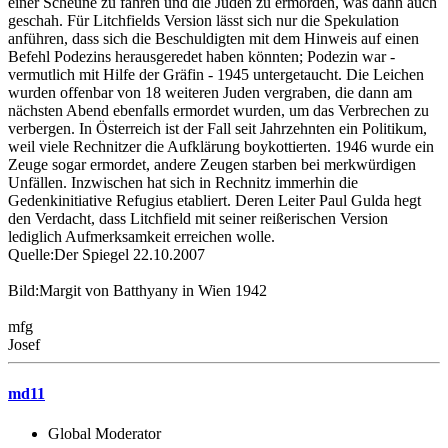
einer Scheune zu fahren und die Juden zu ermorden, was dann auch
geschah. Für Litchfields Version lässt sich nur die Spekulation
anführen, dass sich die Beschuldigten mit dem Hinweis auf einen
Befehl Podezins herausgeredet haben könnten; Podezin war -
vermutlich mit Hilfe der Gräfin - 1945 untergetaucht. Die Leichen
wurden offenbar von 18 weiteren Juden vergraben, die dann am
nächsten Abend ebenfalls ermordet wurden, um das Verbrechen zu
verbergen. In Österreich ist der Fall seit Jahrzehnten ein Politikum,
weil viele Rechnitzer die Aufklärung boykottierten. 1946 wurde ein
Zeuge sogar ermordet, andere Zeugen starben bei merkwürdigen
Unfällen. Inzwischen hat sich in Rechnitz immerhin die
Gedenkinitiative Refugius etabliert. Deren Leiter Paul Gulda hegt
den Verdacht, dass Litchfield mit seiner reißerischen Version
lediglich Aufmerksamkeit erreichen wolle.
Quelle:Der Spiegel 22.10.2007
Bild:Margit von Batthyany in Wien 1942
mfg
Josef
md11
Global Moderator