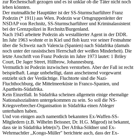
zur Rechenschaft gezogen und es ist unklar ob die Täter nicht noch
leben könnten.
Der mutmaßliche Haupttäter ist der SS-Sturmscharführer Franz
Podezin (* 1911) aus Wien. Podezin war Ortsgruppenleiter der
NSDAP von Rechnitz, SS-Sturmscharführer und Kriminalassistent
bei der Grenzpolizei in Rechnitz/Burgenland.
Nach 1945 arbeitete Podezin als westalliierter Agent in der DDR.
Im Jahr 1963 wohnte er in Kiel und floh kurz vor seiner Festnahme
über die Schweiz nach Valencia (Spanien) nach Südafrika (damals
noch unter der rassistischen Herrschaft der weißen Minderheit). Die
letzte Anschrift von Franz Podezin im Jahre 1973 lautet: 1 Briley
Court, De Jager Street, Hillbrow, Johannesburg.
Vermutlich ist Podezin inzwischen verstorben. Aber der Fall ist recht
beispielhaft. Lange unbehelligt, dann anscheinend vorgewarnt
entzieht sich der Verdächtige. Fluchtorte sind die Nazi-
Fluchthochburg, die Mittelmeerküste in Franco-Spanien, und
Apartheits-Südafrika.
Kein Einzelfall. In Südafrika scheinen allgemein einige ehemalige
Nationalsozialisten untergekommen zu sein. So soll die NS-
Kriegsverbrecher-Organisation in Südafrika einen Ableger
unterhalten haben.
Und von einigen auch namentlich bekannten Ex-Waffen-SS-
Mitgliedern (z.B. Wilhelm Beissner, Dr. H.G. Migeod) ist bekannt,
dass sie in Südafrika lebte(n?). Der Afrika-Söldner und Ex-
Wehrmachtler ,,Kongo-Müller" berichtete auch, dass der Ex-