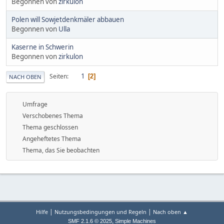
Begonnen von
zirkulon
Polen will Sowjetdenkmäler abbauen
Begonnen von
Ulla
Kaserne in Schwerin
Begonnen von
zirkulon
1
Seiten
2
NACH OBEN
Umfrage
Verschobenes Thema
Thema geschlossen
Angeheftetes Thema
Thema, das Sie beobachten
|
|
Hilfe
Nutzungsbedingungen und Regeln
Nach oben ▲
,
SMF 2.1.6 © 2025
Simple Machines