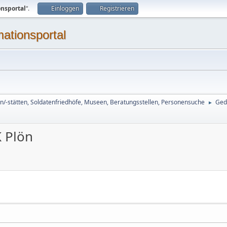
onsportal
“.
Einloggen
Registrieren
mationsportal
n/-stätten, Soldatenfriedhöfe, Museen, Beratungsstellen, Personensuche
Ged
►
K Plön