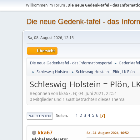
Willkommen im Forum „
Die neue Gedenk-tafel - das Informati
Die neue Gedenk-tafel - das Infor
Sa, 08. August 2026, 12:15
Übersicht
Die neue Gedenk-tafel - das Informationsportal
Gedenktafel
►
Schleswig-Holstein
Schleswig-Holstein = Plön, LK Plön
►
►
Schleswig-Holstein = Plön, L
Begonnen von kka67, Fr, 04. Juni 2021, 22:51
0 Mitglieder und 1 Gast betrachten dieses Thema.
1
2
3
4
5
6
Seiten
7
NACH UNTEN
kka67
Sa, 24. August 2024, 16:52
Global Moderator