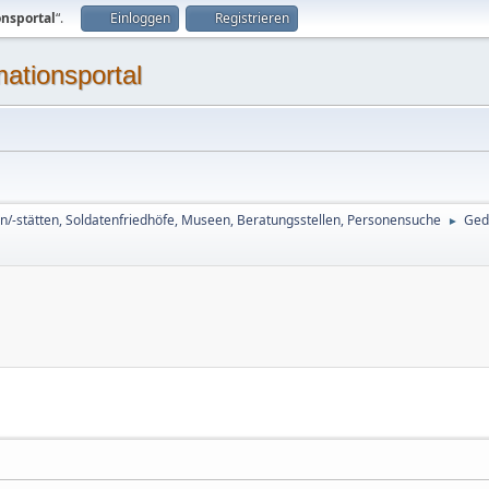
onsportal
“.
Einloggen
Registrieren
mationsportal
n/-stätten, Soldatenfriedhöfe, Museen, Beratungsstellen, Personensuche
Ged
►