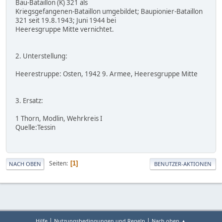
Bau-Bataillon (K) 321 als
Kriegsgefangenen-Bataillon umgebildet; Baupionier-Bataillon
321 seit 19.8.1943; Juni 1944 bei
Heeresgruppe Mitte vernichtet.
2. Unterstellung:
Heerestruppe: Osten, 1942 9. Armee, Heeresgruppe Mitte
3. Ersatz:
1 Thorn, Modlin, Wehrkreis I
Quelle:Tessin
Seiten
1
NACH OBEN
BENUTZER-AKTIONEN
|
|
Hilfe
Nutzungsbedingungen und Regeln
Nach oben ▲